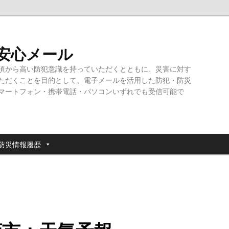
・安心メール
頃から高い防犯意識を持っていただくとともに、災害に対す
ただくことを目的として、電子メールを活用した防犯・防災
マートフォン・携帯電話・パソコンいずれでも受信可能で
防災情報履歴