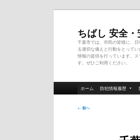
メ
イ
ン
ちばし 安全
コ
千葉市では、市民の皆様に、日
ン
る適切な備えと行動をとってい
テ
情報の提供を行っています。ス
ン
す。ぜひご利用ください。
ツ
へ
移
メ
動
ホーム
防犯情報履歴
イ
ン
投
メ
←
前へ
稿
ニ
ナ
ュ
ビ
ー
ゲ