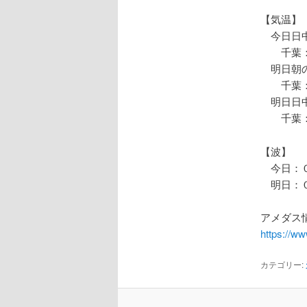
【気温】
今日日中
千葉：
明日朝の
千葉：
明日日中
千葉：
【波】
今日：０
明日：０
アメダス情
https://w
カテゴリー: