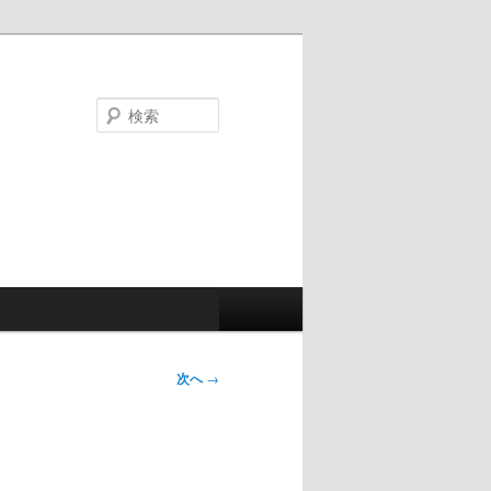
検
索
次へ
→