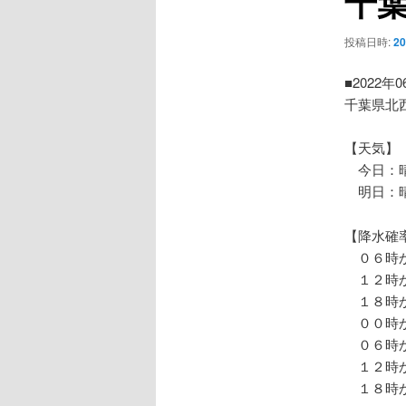
千
ー
シ
投稿日時:
2
ョ
ン
■2022年
千葉県北
【天気】
今日：晴
明日：
【降水確
０６時か
１２時か
１８時か
００時か
０６時か
１２時か
１８時か