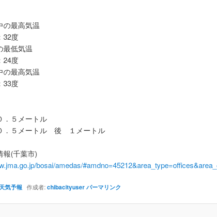
の最高気温
32度
最低気温
24度
の最高気温
33度
．５メートル
．５メートル 後 １メートル
報(千葉市)
ww.jma.go.jp/bosai/amedas/#amdno=45212&area_type=offices&are
天気予報
作成者:
chibacityuser
パーマリンク