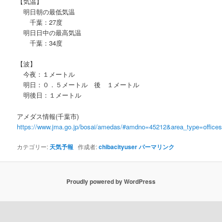
【気温】
明日朝の最低気温
千葉：27度
明日日中の最高気温
千葉：34度
【波】
今夜：１メートル
明日：０．５メートル 後 １メートル
明後日：１メートル
アメダス情報(千葉市)
https://www.jma.go.jp/bosai/amedas/#amdno=45212&area_type=offic
カテゴリー:
天気予報
作成者:
chibacityuser
パーマリンク
Proudly powered by WordPress