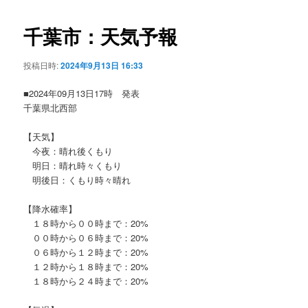
ビ
ゲ
千葉市：天気予報
ー
シ
投稿日時:
2024年9月13日 16:33
ョ
ン
■2024年09月13日17時 発表
千葉県北西部
【天気】
今夜：晴れ後くもり
明日：晴れ時々くもり
明後日：くもり時々晴れ
【降水確率】
１８時から００時まで：20%
００時から０６時まで：20%
０６時から１２時まで：20%
１２時から１８時まで：20%
１８時から２４時まで：20%