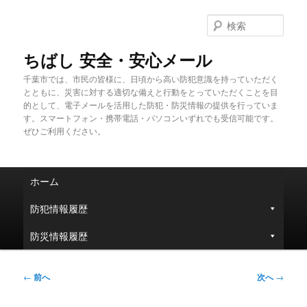
メ
イ
検
ン
索
コ
ちばし 安全・安心メール
ン
千葉市では、市民の皆様に、日頃から高い防犯意識を持っていただく
テ
とともに、災害に対する適切な備えと行動をとっていただくことを目
ン
的として、電子メールを活用した防犯・防災情報の提供を行っていま
ツ
す。スマートフォン・携帯電話・パソコンいずれでも受信可能です。
へ
ぜひご利用ください。
移
動
メ
ホーム
イ
ン
防犯情報履歴
メ
ニ
防災情報履歴
ュ
ー
投
←
前へ
次へ
→
稿
ナ