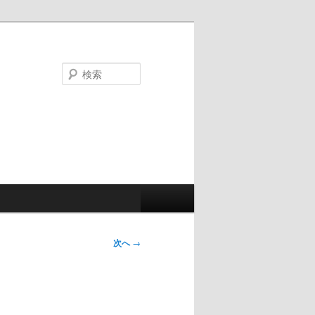
検
索
次へ
→