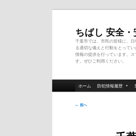
メ
イ
ン
ちばし 安全
コ
千葉市では、市民の皆様に、日
ン
る適切な備えと行動をとってい
テ
情報の提供を行っています。ス
ン
す。ぜひご利用ください。
ツ
へ
移
メ
動
ホーム
防犯情報履歴
イ
ン
投
メ
←
前へ
稿
ニ
ナ
ュ
ビ
ー
ゲ