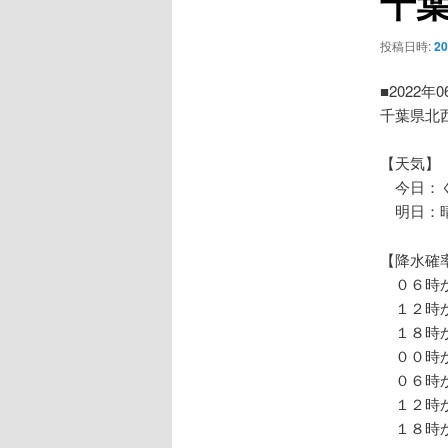
千
ー
シ
投稿日時:
2
ョ
ン
■2022年
千葉県北
【天気】
今日：く
明日：晴
【降水確
０６時か
１２時か
１８時か
００時か
０６時か
１２時か
１８時か