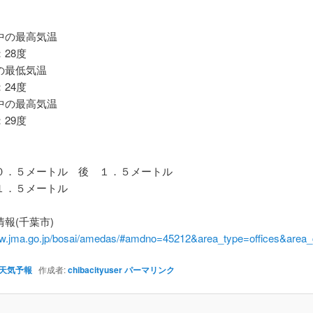
の最高気温
28度
最低気温
24度
の最高気温
29度
．５メートル 後 １．５メートル
．５メートル
報(千葉市)
ww.jma.go.jp/bosai/amedas/#amdno=45212&area_type=offices&are
天気予報
作成者:
chibacityuser
パーマリンク