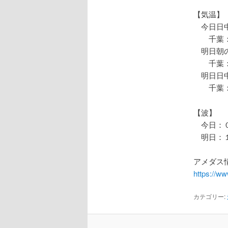
【気温】
今日日中
千葉：
明日朝の
千葉：
明日日中
千葉：
【波】
今日：０
明日：１
アメダス情
https://w
カテゴリー: