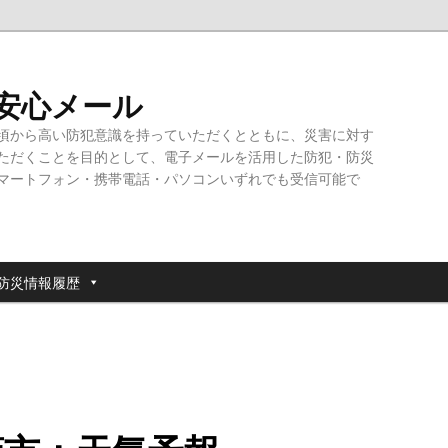
・安心メール
頃から高い防犯意識を持っていただくとともに、災害に対す
ただくことを目的として、電子メールを活用した防犯・防災
マートフォン・携帯電話・パソコンいずれでも受信可能で
防災情報履歴