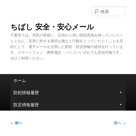
メ
イ
検
ン
索
コ
ちばし 安全・安心メール
ン
千葉市では、市民の皆様に、日頃から高い防犯意識を持っていただく
テ
とともに、災害に対する適切な備えと行動をとっていただくことを目
ン
的として、電子メールを活用した防犯・防災情報の提供を行っていま
ツ
す。スマートフォン・携帯電話・パソコンいずれでも受信可能です。
へ
ぜひご利用ください。
移
動
メ
ホーム
イ
ン
防犯情報履歴
メ
ニ
防災情報履歴
ュ
ー
投
←
前へ
次へ
→
稿
ナ