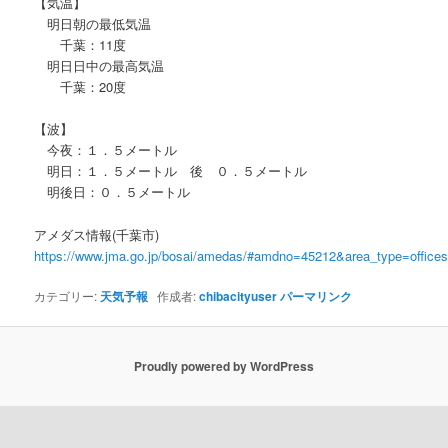
【気温】
明日朝の最低気温
千葉：11度
明日日中の最高気温
千葉：20度
【波】
今夜：１．５メートル
明日：１．５メートル 後 ０．５メートル
明後日：０．５メートル
アメダス情報(千葉市)
https://www.jma.go.jp/bosai/amedas/#amdno=45212&area_type=offic
カテゴリー:
天気予報
作成者:
chibacityuser
パーマリンク
Proudly powered by WordPress