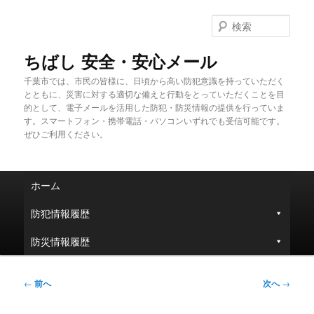
メ
イ
検
ン
索
コ
ちばし 安全・安心メール
ン
千葉市では、市民の皆様に、日頃から高い防犯意識を持っていただく
テ
とともに、災害に対する適切な備えと行動をとっていただくことを目
ン
的として、電子メールを活用した防犯・防災情報の提供を行っていま
ツ
す。スマートフォン・携帯電話・パソコンいずれでも受信可能です。
へ
ぜひご利用ください。
移
動
メ
ホーム
イ
ン
防犯情報履歴
メ
ニ
防災情報履歴
ュ
ー
投
←
前へ
次へ
→
稿
ナ