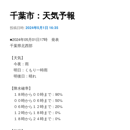
ビ
ゲ
千葉市：天気予報
ー
シ
投稿日時:
2024年5月1日 16:35
ョ
ン
■2024年05月01日17時 発表
千葉県北西部
【天気】
今夜：雨
明日：くもり一時雨
明後日：晴れ
【降水確率】
１８時から００時まで：90%
００時から０６時まで：50%
０６時から１２時まで：20%
１２時から１８時まで：0%
１８時から２４時まで：0%