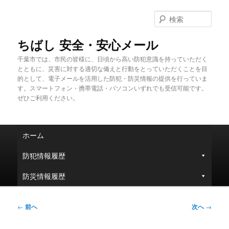
メ
イ
検
ン
索
コ
ちばし 安全・安心メール
ン
千葉市では、市民の皆様に、日頃から高い防犯意識を持っていただく
テ
とともに、災害に対する適切な備えと行動をとっていただくことを目
ン
的として、電子メールを活用した防犯・防災情報の提供を行っていま
ツ
す。スマートフォン・携帯電話・パソコンいずれでも受信可能です。
へ
ぜひご利用ください。
移
動
メ
ホーム
イ
ン
防犯情報履歴
メ
ニ
防災情報履歴
ュ
ー
投
←
前へ
次へ
→
稿
ナ