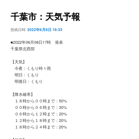
ビ
ゲ
千葉市：天気予報
ー
シ
投稿日時:
2022年6月8日 16:33
ョ
ン
■2022年06月08日17時 発表
千葉県北西部
【天気】
今夜：くもり時々雨
明日：くもり
明後日：くもり
【降水確率】
１８時から００時まで：50%
００時から０６時まで：30%
０６時から１２時まで：20%
１２時から１８時まで：20%
１８時から２４時まで：20%