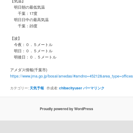
【気温】
明日朝の最低気温
千葉：17度
明日日中の最高気温
千葉：23度
【波】
今夜：０．５メートル
明日：０．５メートル
明後日：０．５メートル
アメダス情報(千葉市)
https://www.jma.go.jp/bosai/amedas/#amdno=45212&area_type=offic
カテゴリー:
天気予報
作成者:
chibacityuser
パーマリンク
Proudly powered by WordPress