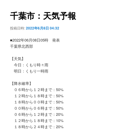
ビ
ゲ
千葉市：天気予報
ー
シ
投稿日時:
2022年6月8日 04:32
ョ
ン
■2022年06月08日05時 発表
千葉県北西部
【天気】
今日：くもり時々雨
明日：くもり一時雨
【降水確率】
０６時から１２時まで：50%
１２時から１８時まで：50%
１８時から００時まで：50%
００時から０６時まで：50%
０６時から１２時まで：20%
１２時から１８時まで：10%
１８時から２４時まで：20%