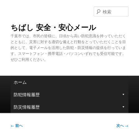
メ
イ
検
ン
索
コ
ちばし 安全・安心メール
ン
千葉市では、市民の皆様に、日頃から高い防犯意識を持っていただく
テ
とともに、災害に対する適切な備えと行動をとっていただくことを目
ン
的として、電子メールを活用した防犯・防災情報の提供を行っていま
ツ
す。スマートフォン・携帯電話・パソコンいずれでも受信可能です。
へ
ぜひご利用ください。
移
動
メ
ホーム
イ
ン
防犯情報履歴
メ
ニ
防災情報履歴
ュ
ー
投
←
前へ
次へ
→
稿
ナ