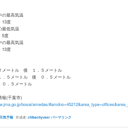
の最高気温
13度
最低気温
5度
の最高気温
13度
メートル 後 １．５メートル
．５メートル 後 ０．５メートル
０．５メートル
報(千葉市)
ww.jma.go.jp/bosai/amedas/#amdno=45212&area_type=offices&are
天気予報
作成者:
chibacityuser
パーマリンク