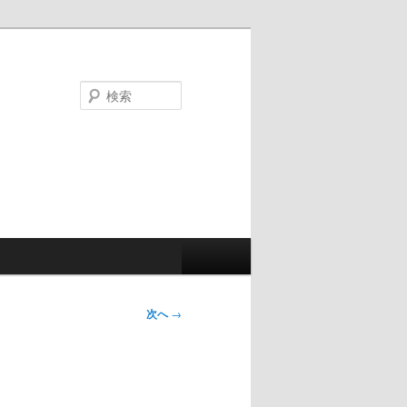
検
索
次へ
→