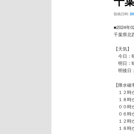
千
ー
シ
投稿日時:
2
ョ
ン
■2024年
千葉県北
【天気】
今日：晴
明日：晴
明後日：
【降水確
１２時か
１８時か
００時か
０６時か
１２時か
１８時か