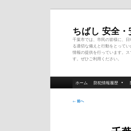
メ
イ
ン
ちばし 安全
コ
千葉市では、市民の皆様に、日
ン
る適切な備えと行動をとってい
テ
情報の提供を行っています。ス
ン
す。ぜひご利用ください。
ツ
へ
移
メ
動
ホーム
防犯情報履歴
イ
ン
投
メ
←
前へ
稿
ニ
ナ
ュ
ビ
ー
ゲ