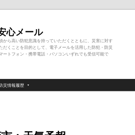
・安心メール
頃から高い防犯意識を持っていただくとともに、災害に対す
ただくことを目的として、電子メールを活用した防犯・防災
マートフォン・携帯電話・パソコンいずれでも受信可能で
防災情報履歴