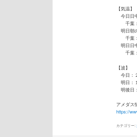
【気温】
今日日中
千葉：
明日朝の
千葉：
明日日中
千葉：
【波】
今日：２
明日：１
明後日：
アメダス情
https://w
カテゴリー: