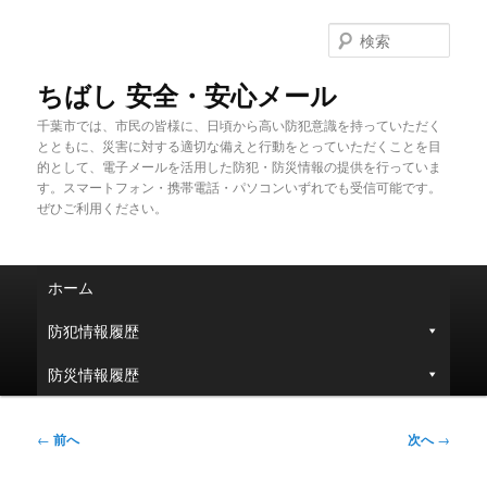
メ
イ
検
ン
索
コ
ちばし 安全・安心メール
ン
千葉市では、市民の皆様に、日頃から高い防犯意識を持っていただく
テ
とともに、災害に対する適切な備えと行動をとっていただくことを目
ン
的として、電子メールを活用した防犯・防災情報の提供を行っていま
ツ
す。スマートフォン・携帯電話・パソコンいずれでも受信可能です。
へ
ぜひご利用ください。
移
動
メ
ホーム
イ
ン
防犯情報履歴
メ
ニ
防災情報履歴
ュ
ー
投
←
前へ
次へ
→
稿
ナ