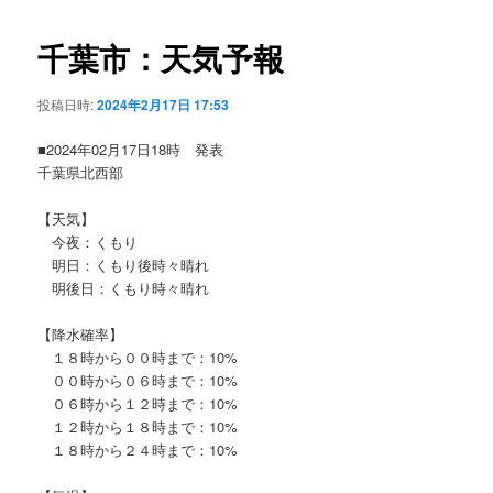
ビ
ゲ
千葉市：天気予報
ー
シ
投稿日時:
2024年2月17日 17:53
ョ
ン
■2024年02月17日18時 発表
千葉県北西部
【天気】
今夜：くもり
明日：くもり後時々晴れ
明後日：くもり時々晴れ
【降水確率】
１８時から００時まで：10%
００時から０６時まで：10%
０６時から１２時まで：10%
１２時から１８時まで：10%
１８時から２４時まで：10%