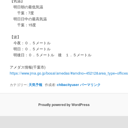
【気温】
明日朝の最低気温
千葉：7度
明日日中の最高気温
千葉：15度
【波】
今夜：０．５メートル
明日：０．５メートル
明後日：０．５メートル 後 １．５メートル
アメダス情報(千葉市)
https://www.jma.go.jp/bosai/amedas/#amdno=45212&area_type=offic
カテゴリー:
天気予報
作成者:
chibacityuser
パーマリンク
Proudly powered by WordPress