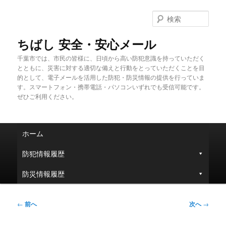
メ
イ
検
ン
索
コ
ちばし 安全・安心メール
ン
千葉市では、市民の皆様に、日頃から高い防犯意識を持っていただく
テ
とともに、災害に対する適切な備えと行動をとっていただくことを目
ン
的として、電子メールを活用した防犯・防災情報の提供を行っていま
ツ
す。スマートフォン・携帯電話・パソコンいずれでも受信可能です。
へ
ぜひご利用ください。
移
動
メ
ホーム
イ
ン
防犯情報履歴
メ
ニ
防災情報履歴
ュ
ー
投
←
前へ
次へ
→
稿
ナ