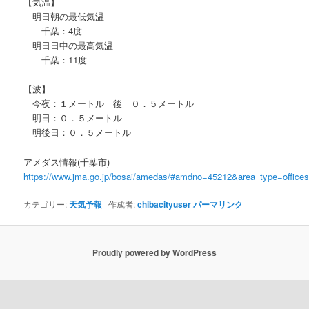
【気温】
明日朝の最低気温
千葉：4度
明日日中の最高気温
千葉：11度
【波】
今夜：１メートル 後 ０．５メートル
明日：０．５メートル
明後日：０．５メートル
アメダス情報(千葉市)
https://www.jma.go.jp/bosai/amedas/#amdno=45212&area_type=offic
カテゴリー:
天気予報
作成者:
chibacityuser
パーマリンク
Proudly powered by WordPress