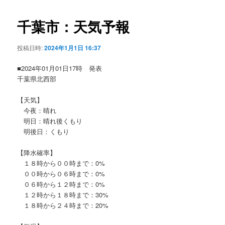
ビ
ゲ
千葉市：天気予報
ー
シ
投稿日時:
2024年1月1日 16:37
ョ
ン
■2024年01月01日17時 発表
千葉県北西部
【天気】
今夜：晴れ
明日：晴れ後くもり
明後日：くもり
【降水確率】
１８時から００時まで：0%
００時から０６時まで：0%
０６時から１２時まで：0%
１２時から１８時まで：30%
１８時から２４時まで：20%