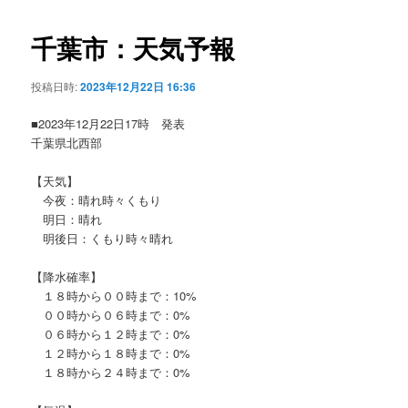
ビ
ゲ
千葉市：天気予報
ー
シ
投稿日時:
2023年12月22日 16:36
ョ
ン
■2023年12月22日17時 発表
千葉県北西部
【天気】
今夜：晴れ時々くもり
明日：晴れ
明後日：くもり時々晴れ
【降水確率】
１８時から００時まで：10%
００時から０６時まで：0%
０６時から１２時まで：0%
１２時から１８時まで：0%
１８時から２４時まで：0%