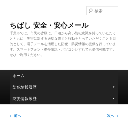
メ
イ
検
ン
索
コ
ちばし 安全・安心メール
ン
千葉市では、市民の皆様に、日頃から高い防犯意識を持っていただく
テ
とともに、災害に対する適切な備えと行動をとっていただくことを目
ン
的として、電子メールを活用した防犯・防災情報の提供を行っていま
ツ
す。スマートフォン・携帯電話・パソコンいずれでも受信可能です。
へ
ぜひご利用ください。
移
動
メ
ホーム
イ
ン
防犯情報履歴
メ
ニ
防災情報履歴
ュ
ー
投
←
前へ
次へ
→
稿
ナ