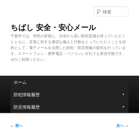
メ
イ
検
ン
索
コ
ちばし 安全・安心メール
ン
千葉市では、市民の皆様に、日頃から高い防犯意識を持っていただく
テ
とともに、災害に対する適切な備えと行動をとっていただくことを目
ン
的として、電子メールを活用した防犯・防災情報の提供を行っていま
ツ
す。スマートフォン・携帯電話・パソコンいずれでも受信可能です。
へ
ぜひご利用ください。
移
動
メ
ホーム
イ
ン
防犯情報履歴
メ
ニ
防災情報履歴
ュ
ー
投
←
前へ
次へ
→
稿
ナ