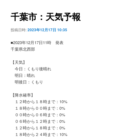
ビ
ゲ
千葉市：天気予報
ー
シ
投稿日時:
2023年12月17日 10:35
ョ
ン
■2023年12月17日11時 発表
千葉県北西部
【天気】
今日：くもり後晴れ
明日：晴れ
明後日：くもり
【降水確率】
１２時から１８時まで：10%
１８時から００時まで：0%
００時から０６時まで：0%
０６時から１２時まで：0%
１２時から１８時まで：0%
１８時から２４時まで：10%