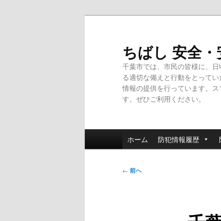
メ
イ
ン
ちばし 安全
コ
千葉市では、市民の皆様に、日
ン
る適切な備えと行動をとってい
テ
情報の提供を行っています。ス
ン
す。ぜひご利用ください。
ツ
へ
移
メ
動
ホーム
防犯情報履歴
イ
ン
投
メ
←
前へ
稿
ニ
ナ
ュ
ビ
ー
ゲ