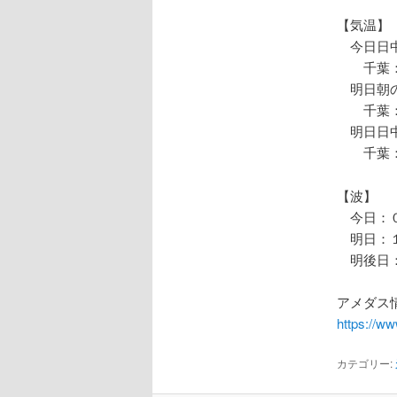
【気温】
今日日中
千葉：
明日朝の
千葉：
明日日中
千葉：
【波】
今日：０
明日：１
明後日：
アメダス情
https://w
カテゴリー: