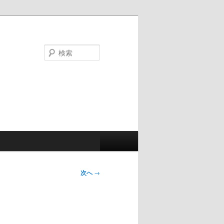
検
索
次へ
→