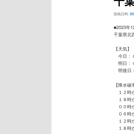
千
ー
シ
投稿日時:
2
ョ
ン
■2023年
千葉県北
【天気】
今日：く
明日：
明後日：
【降水確
１２時か
１８時か
００時か
０６時か
１２時か
１８時か