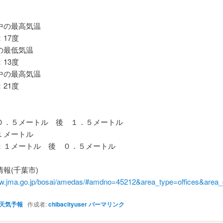
の最高気温
17度
最低気温
13度
の最高気温
21度
．５メートル 後 １．５メートル
メートル
１メートル 後 ０．５メートル
報(千葉市)
ww.jma.go.jp/bosai/amedas/#amdno=45212&area_type=offices&are
天気予報
作成者:
chibacityuser
パーマリンク