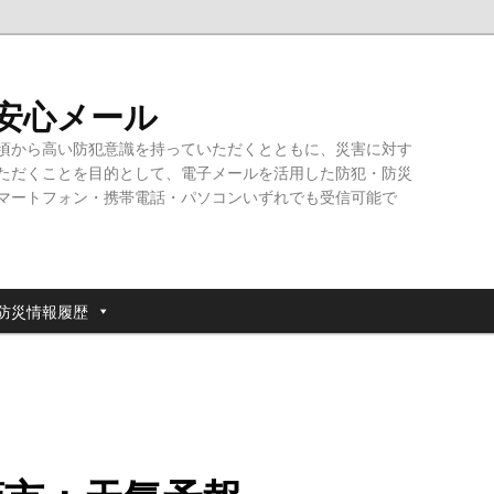
・安心メール
頃から高い防犯意識を持っていただくとともに、災害に対す
ただくことを目的として、電子メールを活用した防犯・防災
マートフォン・携帯電話・パソコンいずれでも受信可能で
防災情報履歴