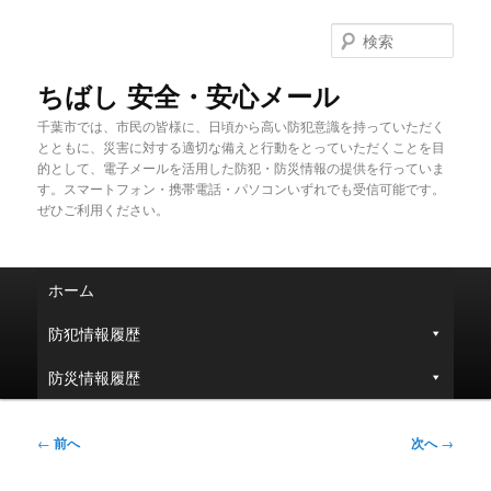
メ
イ
検
ン
索
コ
ちばし 安全・安心メール
ン
千葉市では、市民の皆様に、日頃から高い防犯意識を持っていただく
テ
とともに、災害に対する適切な備えと行動をとっていただくことを目
ン
的として、電子メールを活用した防犯・防災情報の提供を行っていま
ツ
す。スマートフォン・携帯電話・パソコンいずれでも受信可能です。
へ
ぜひご利用ください。
移
動
メ
ホーム
イ
ン
防犯情報履歴
メ
ニ
防災情報履歴
ュ
ー
投
←
前へ
次へ
→
稿
ナ