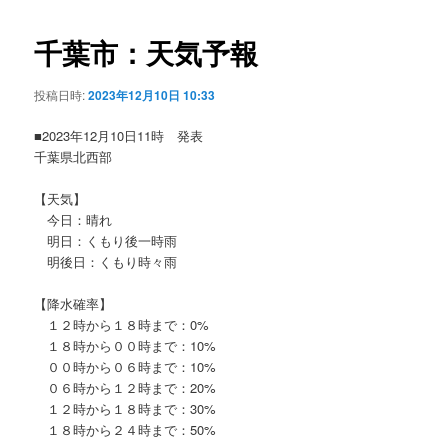
ビ
ゲ
千葉市：天気予報
ー
シ
投稿日時:
2023年12月10日 10:33
ョ
ン
■2023年12月10日11時 発表
千葉県北西部
【天気】
今日：晴れ
明日：くもり後一時雨
明後日：くもり時々雨
【降水確率】
１２時から１８時まで：0%
１８時から００時まで：10%
００時から０６時まで：10%
０６時から１２時まで：20%
１２時から１８時まで：30%
１８時から２４時まで：50%