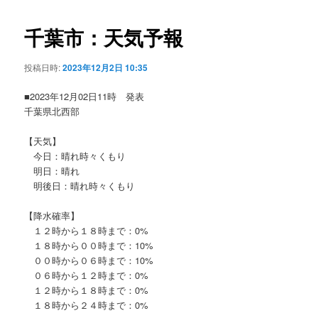
ビ
ゲ
千葉市：天気予報
ー
シ
投稿日時:
2023年12月2日 10:35
ョ
ン
■2023年12月02日11時 発表
千葉県北西部
【天気】
今日：晴れ時々くもり
明日：晴れ
明後日：晴れ時々くもり
【降水確率】
１２時から１８時まで：0%
１８時から００時まで：10%
００時から０６時まで：10%
０６時から１２時まで：0%
１２時から１８時まで：0%
１８時から２４時まで：0%