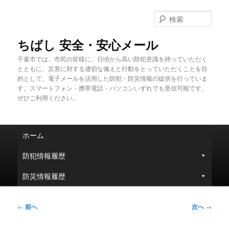
メ
イ
検
ン
索
コ
ちばし 安全・安心メール
ン
千葉市では、市民の皆様に、日頃から高い防犯意識を持っていただく
テ
とともに、災害に対する適切な備えと行動をとっていただくことを目
ン
的として、電子メールを活用した防犯・防災情報の提供を行っていま
ツ
す。スマートフォン・携帯電話・パソコンいずれでも受信可能です。
へ
ぜひご利用ください。
移
動
メ
ホーム
イ
ン
防犯情報履歴
メ
ニ
防災情報履歴
ュ
ー
投
←
前へ
次へ
→
稿
ナ