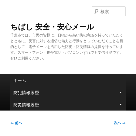
メ
イ
検
ン
索
コ
ちばし 安全・安心メール
ン
千葉市では、市民の皆様に、日頃から高い防犯意識を持っていただく
テ
とともに、災害に対する適切な備えと行動をとっていただくことを目
ン
的として、電子メールを活用した防犯・防災情報の提供を行っていま
ツ
す。スマートフォン・携帯電話・パソコンいずれでも受信可能です。
へ
ぜひご利用ください。
移
動
メ
ホーム
イ
ン
防犯情報履歴
メ
ニ
防災情報履歴
ュ
ー
投
←
前へ
次へ
→
稿
ナ