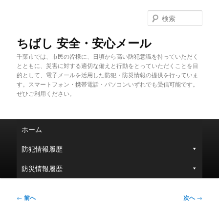
メ
イ
検
ン
索
コ
ちばし 安全・安心メール
ン
千葉市では、市民の皆様に、日頃から高い防犯意識を持っていただく
テ
とともに、災害に対する適切な備えと行動をとっていただくことを目
ン
的として、電子メールを活用した防犯・防災情報の提供を行っていま
ツ
す。スマートフォン・携帯電話・パソコンいずれでも受信可能です。
へ
ぜひご利用ください。
移
動
メ
ホーム
イ
ン
防犯情報履歴
メ
ニ
防災情報履歴
ュ
ー
投
←
前へ
次へ
→
稿
ナ