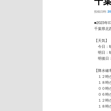
千
ー
シ
投稿日時:
2
ョ
ン
■2023年
千葉県北
【天気】
今日：
明日：晴
明後日
【降水確
１２時か
１８時か
００時か
０６時か
１２時か
１８時か