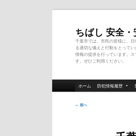
メ
イ
ン
ちばし 安全
コ
千葉市では、市民の皆様に、日
ン
る適切な備えと行動をとってい
テ
情報の提供を行っています。ス
ン
す。ぜひご利用ください。
ツ
へ
移
メ
動
ホーム
防犯情報履歴
イ
ン
投
メ
←
前へ
稿
ニ
ナ
ュ
ビ
ー
ゲ