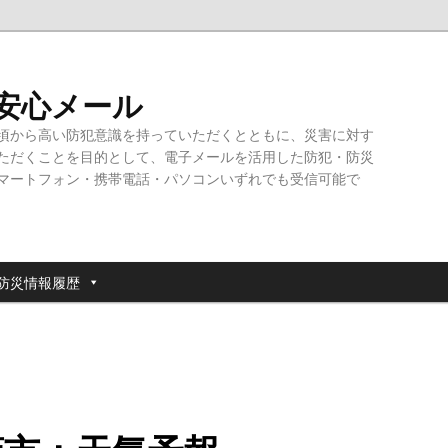
・安心メール
頃から高い防犯意識を持っていただくとともに、災害に対す
ただくことを目的として、電子メールを活用した防犯・防災
マートフォン・携帯電話・パソコンいずれでも受信可能で
防災情報履歴