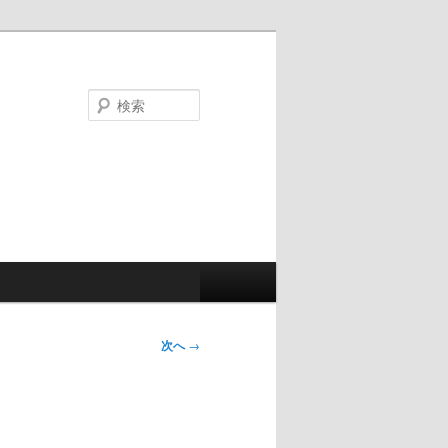
検
索
次へ
→