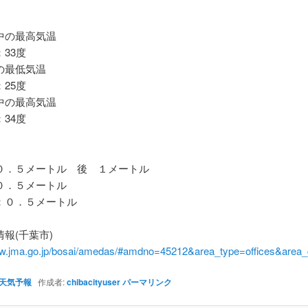
の最高気温
33度
最低気温
25度
の最高気温
34度
．５メートル 後 １メートル
．５メートル
０．５メートル
報(千葉市)
ww.jma.go.jp/bosai/amedas/#amdno=45212&area_type=offices&are
天気予報
作成者:
chibacityuser
パーマリンク