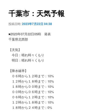
ビ
ゲ
千葉市：天気予報
ー
シ
投稿日時:
2023年7月22日 04:38
ョ
ン
■2023年07月22日05時 発表
千葉県北西部
【天気】
今日：晴れ時々くもり
明日：晴れ時々くもり
【降水確率】
０６時から１２時まで：10%
１２時から１８時まで：10%
１８時から００時まで：10%
００時から０６時まで：10%
０６時から１２時まで：10%
１２時から１８時まで：10%
１８時から２４時まで：0%