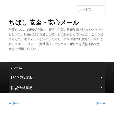
メ
イ
検
ン
索
コ
ちばし 安全・安心メール
ン
千葉市では、市民の皆様に、日頃から高い防犯意識を持っていただく
テ
とともに、災害に対する適切な備えと行動をとっていただくことを目
ン
的として、電子メールを活用した防犯・防災情報の提供を行っていま
ツ
す。スマートフォン・携帯電話・パソコンいずれでも受信可能です。
へ
ぜひご利用ください。
移
動
メ
ホーム
イ
ン
防犯情報履歴
メ
ニ
防災情報履歴
ュ
ー
投
←
前へ
次へ
→
稿
ナ