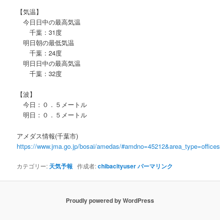
【気温】
今日日中の最高気温
千葉：31度
明日朝の最低気温
千葉：24度
明日日中の最高気温
千葉：32度
【波】
今日：０．５メートル
明日：０．５メートル
アメダス情報(千葉市)
https://www.jma.go.jp/bosai/amedas/#amdno=45212&area_type=offic
カテゴリー:
天気予報
作成者:
chibacityuser
パーマリンク
Proudly powered by WordPress