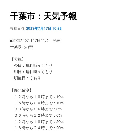
ビ
ゲ
千葉市：天気予報
ー
シ
投稿日時:
2023年7月17日 10:35
ョ
ン
■2023年07月17日11時 発表
千葉県北西部
【天気】
今日：晴れ時々くもり
明日：晴れ時々くもり
明後日：くもり
【降水確率】
１２時から１８時まで：10%
１８時から００時まで：10%
００時から０６時まで：0%
０６時から１２時まで：0%
１２時から１８時まで：20%
１８時から２４時まで：20%