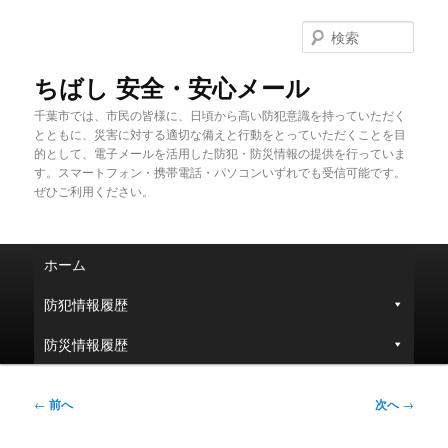
メ
イ
検
ン
索
コ
ちばし 安全・安心メール
ン
千葉市では、市民の皆様に、日頃から高い防犯意識を持っていただく
テ
とともに、災害に対する適切な備えと行動をとっていただくことを目
ン
的として、電子メールを活用した防犯・防災情報の提供を行っていま
ツ
す。スマートフォン・携帯電話・パソコンいずれでも受信可能です。
へ
ぜひご利用ください。
移
動
メ
ホーム
イ
ン
防犯情報履歴
メ
ニ
防災情報履歴
ュ
ー
投
←
前へ
次へ
→
稿
ナ