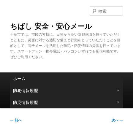
メ
イ
検
ン
索
コ
ちばし 安全・安心メール
ン
千葉市では、市民の皆様に、日頃から高い防犯意識を持っていただく
テ
とともに、災害に対する適切な備えと行動をとっていただくことを目
ン
的として、電子メールを活用した防犯・防災情報の提供を行っていま
ツ
す。スマートフォン・携帯電話・パソコンいずれでも受信可能です。
へ
ぜひご利用ください。
移
動
メ
ホーム
イ
ン
防犯情報履歴
メ
ニ
防災情報履歴
ュ
ー
投
←
前へ
次へ
→
稿
ナ