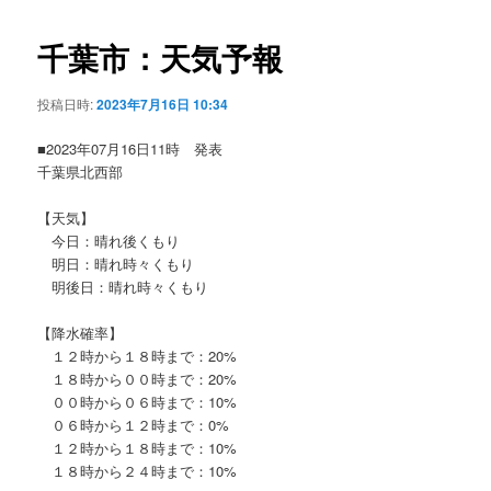
ビ
ゲ
千葉市：天気予報
ー
シ
投稿日時:
2023年7月16日 10:34
ョ
ン
■2023年07月16日11時 発表
千葉県北西部
【天気】
今日：晴れ後くもり
明日：晴れ時々くもり
明後日：晴れ時々くもり
【降水確率】
１２時から１８時まで：20%
１８時から００時まで：20%
００時から０６時まで：10%
０６時から１２時まで：0%
１２時から１８時まで：10%
１８時から２４時まで：10%