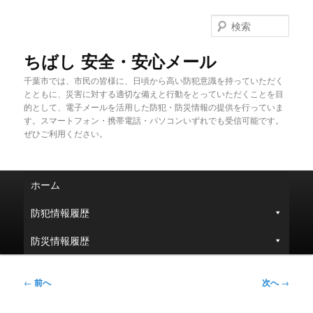
メ
イ
検
ン
索
コ
ちばし 安全・安心メール
ン
千葉市では、市民の皆様に、日頃から高い防犯意識を持っていただく
テ
とともに、災害に対する適切な備えと行動をとっていただくことを目
ン
的として、電子メールを活用した防犯・防災情報の提供を行っていま
ツ
す。スマートフォン・携帯電話・パソコンいずれでも受信可能です。
へ
ぜひご利用ください。
移
動
メ
ホーム
イ
ン
防犯情報履歴
メ
ニ
防災情報履歴
ュ
ー
投
←
前へ
次へ
→
稿
ナ