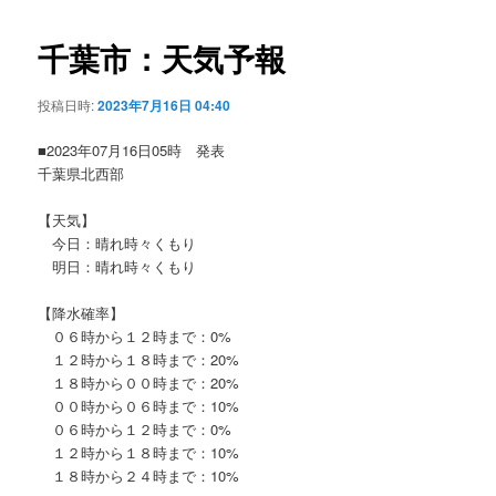
ビ
ゲ
千葉市：天気予報
ー
シ
投稿日時:
2023年7月16日 04:40
ョ
ン
■2023年07月16日05時 発表
千葉県北西部
【天気】
今日：晴れ時々くもり
明日：晴れ時々くもり
【降水確率】
０６時から１２時まで：0%
１２時から１８時まで：20%
１８時から００時まで：20%
００時から０６時まで：10%
０６時から１２時まで：0%
１２時から１８時まで：10%
１８時から２４時まで：10%