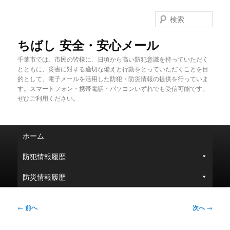
メ
イ
検
ン
索
コ
ちばし 安全・安心メール
ン
千葉市では、市民の皆様に、日頃から高い防犯意識を持っていただく
テ
とともに、災害に対する適切な備えと行動をとっていただくことを目
ン
的として、電子メールを活用した防犯・防災情報の提供を行っていま
ツ
す。スマートフォン・携帯電話・パソコンいずれでも受信可能です。
へ
ぜひご利用ください。
移
動
メ
ホーム
イ
ン
防犯情報履歴
メ
ニ
防災情報履歴
ュ
ー
投
←
前へ
次へ
→
稿
ナ