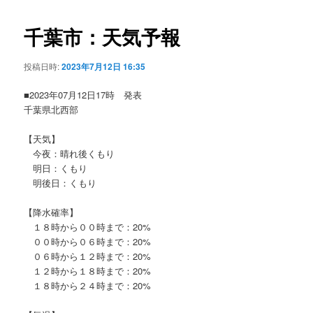
ビ
ゲ
千葉市：天気予報
ー
シ
投稿日時:
2023年7月12日 16:35
ョ
ン
■2023年07月12日17時 発表
千葉県北西部
【天気】
今夜：晴れ後くもり
明日：くもり
明後日：くもり
【降水確率】
１８時から００時まで：20%
００時から０６時まで：20%
０６時から１２時まで：20%
１２時から１８時まで：20%
１８時から２４時まで：20%