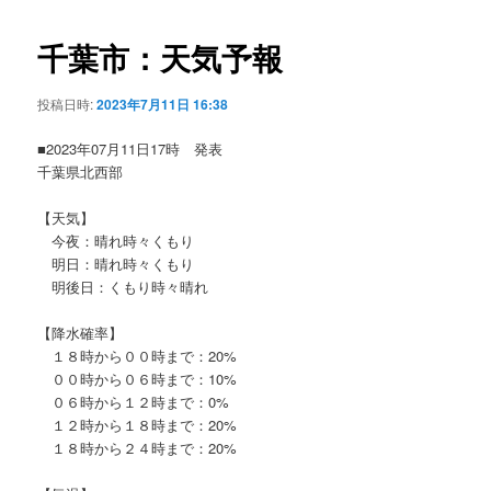
ビ
ゲ
千葉市：天気予報
ー
シ
投稿日時:
2023年7月11日 16:38
ョ
ン
■2023年07月11日17時 発表
千葉県北西部
【天気】
今夜：晴れ時々くもり
明日：晴れ時々くもり
明後日：くもり時々晴れ
【降水確率】
１８時から００時まで：20%
００時から０６時まで：10%
０６時から１２時まで：0%
１２時から１８時まで：20%
１８時から２４時まで：20%