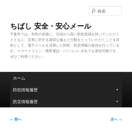
メ
イ
検
ン
索
コ
ちばし 安全・安心メール
ン
千葉市では、市民の皆様に、日頃から高い防犯意識を持っていただく
テ
とともに、災害に対する適切な備えと行動をとっていただくことを目
ン
的として、電子メールを活用した防犯・防災情報の提供を行っていま
ツ
す。スマートフォン・携帯電話・パソコンいずれでも受信可能です。
へ
ぜひご利用ください。
移
動
メ
ホーム
イ
ン
防犯情報履歴
メ
ニ
防災情報履歴
ュ
ー
投
←
前へ
次へ
→
稿
ナ