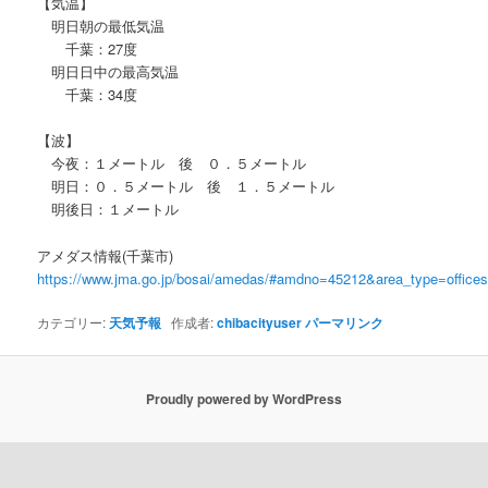
【気温】
明日朝の最低気温
千葉：27度
明日日中の最高気温
千葉：34度
【波】
今夜：１メートル 後 ０．５メートル
明日：０．５メートル 後 １．５メートル
明後日：１メートル
アメダス情報(千葉市)
https://www.jma.go.jp/bosai/amedas/#amdno=45212&area_type=offic
カテゴリー:
天気予報
作成者:
chibacityuser
パーマリンク
Proudly powered by WordPress