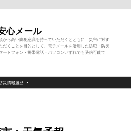
・安心メール
頃から高い防犯意識を持っていただくとともに、災害に対す
ただくことを目的として、電子メールを活用した防犯・防災
マートフォン・携帯電話・パソコンいずれでも受信可能で
防災情報履歴