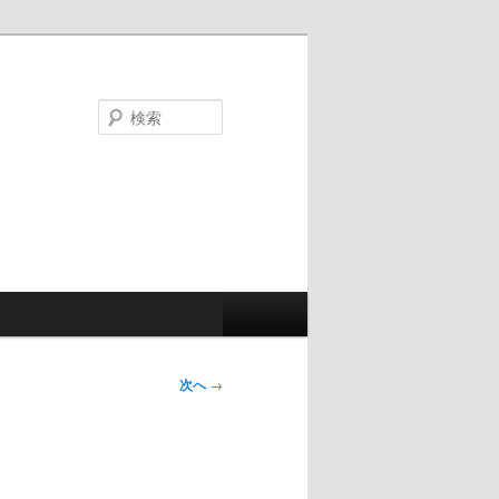
検
索
次へ
→