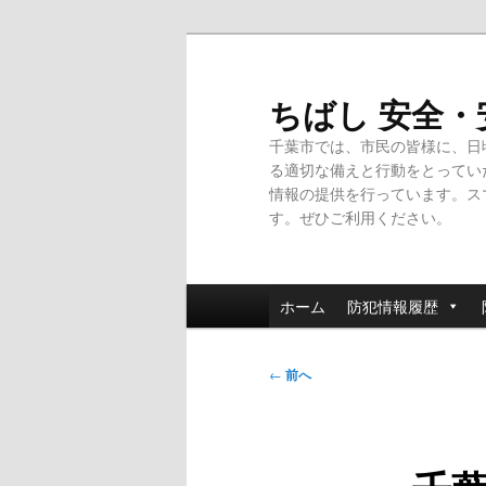
メ
イ
ン
ちばし 安全
コ
千葉市では、市民の皆様に、日
ン
る適切な備えと行動をとってい
テ
情報の提供を行っています。ス
ン
す。ぜひご利用ください。
ツ
へ
移
メ
動
ホーム
防犯情報履歴
イ
ン
投
メ
←
前へ
稿
ニ
ナ
ュ
ビ
ー
ゲ