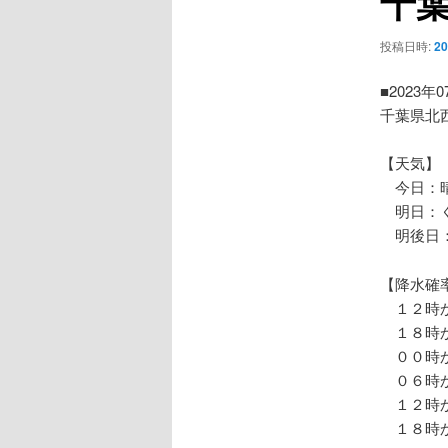
千
ー
シ
投稿日時:
2
ョ
ン
■2023年
千葉県北
【天気】
今日：晴
明日：く
明後日：
【降水確
１２時か
１８時か
００時か
０６時か
１２時か
１８時か