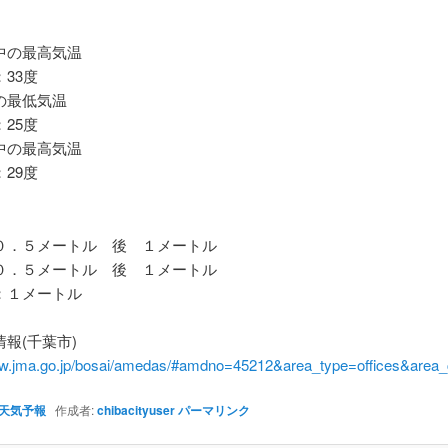
の最高気温
33度
最低気温
25度
の最高気温
29度
．５メートル 後 １メートル
．５メートル 後 １メートル
１メートル
報(千葉市)
ww.jma.go.jp/bosai/amedas/#amdno=45212&area_type=offices&are
天気予報
作成者:
chibacityuser
パーマリンク