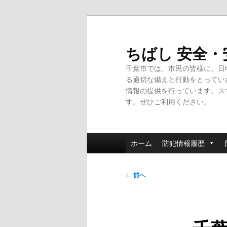
メ
イ
ン
ちばし 安全
コ
千葉市では、市民の皆様に、日
ン
る適切な備えと行動をとってい
テ
情報の提供を行っています。ス
ン
す。ぜひご利用ください。
ツ
へ
移
メ
動
ホーム
防犯情報履歴
イ
ン
投
メ
←
前へ
稿
ニ
ナ
ュ
ビ
ー
ゲ