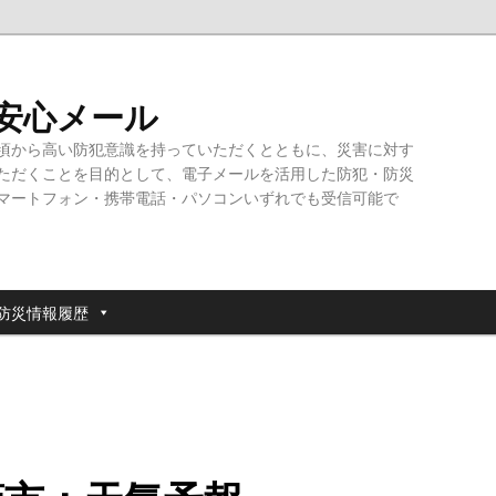
・安心メール
頃から高い防犯意識を持っていただくとともに、災害に対す
ただくことを目的として、電子メールを活用した防犯・防災
マートフォン・携帯電話・パソコンいずれでも受信可能で
防災情報履歴