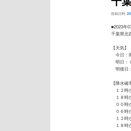
千
ー
シ
投稿日時:
2
ョ
ン
■2023年
千葉県北
【天気】
今日：雨
明日：く
明後日
【降水確
１２時か
１８時か
００時か
０６時か
１２時か
１８時か