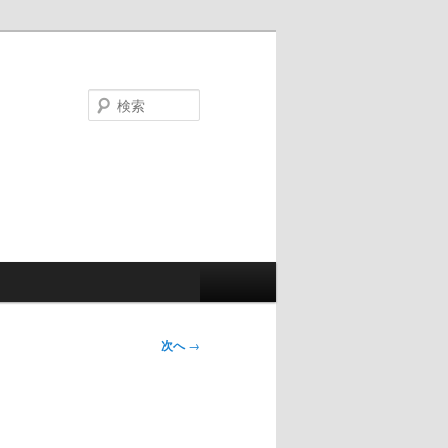
検
索
次へ
→