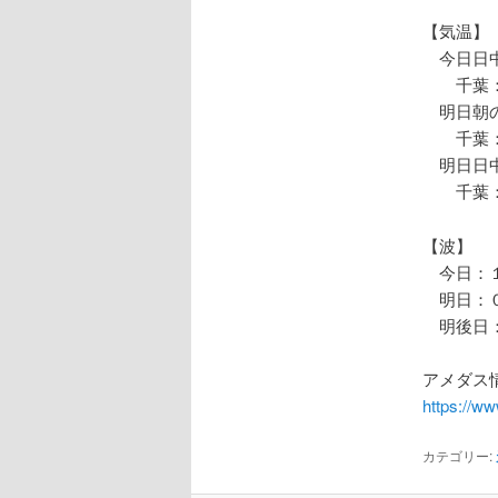
【気温】
今日日中
千葉：
明日朝の
千葉：
明日日中
千葉：
【波】
今日：１
明日：０
明後日：
アメダス情
https://w
カテゴリー: