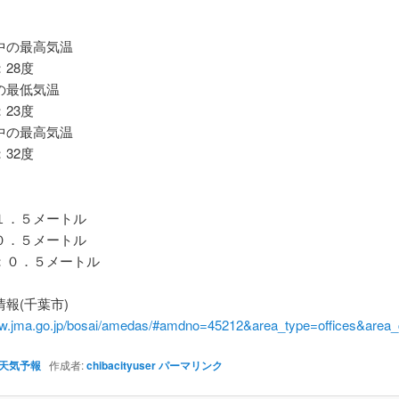
の最高気温
28度
最低気温
23度
の最高気温
32度
．５メートル
．５メートル
０．５メートル
報(千葉市)
ww.jma.go.jp/bosai/amedas/#amdno=45212&area_type=offices&are
天気予報
作成者:
chibacityuser
パーマリンク