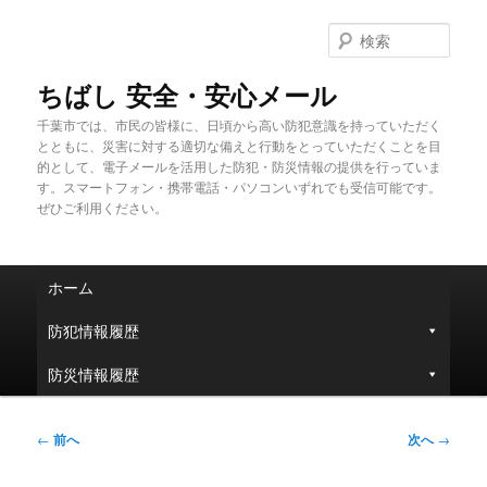
メ
イ
検
ン
索
コ
ちばし 安全・安心メール
ン
千葉市では、市民の皆様に、日頃から高い防犯意識を持っていただく
テ
とともに、災害に対する適切な備えと行動をとっていただくことを目
ン
的として、電子メールを活用した防犯・防災情報の提供を行っていま
ツ
す。スマートフォン・携帯電話・パソコンいずれでも受信可能です。
へ
ぜひご利用ください。
移
動
メ
ホーム
イ
ン
防犯情報履歴
メ
ニ
防災情報履歴
ュ
ー
投
←
前へ
次へ
→
稿
ナ