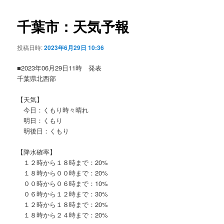
ビ
ゲ
千葉市：天気予報
ー
シ
投稿日時:
2023年6月29日 10:36
ョ
ン
■2023年06月29日11時 発表
千葉県北西部
【天気】
今日：くもり時々晴れ
明日：くもり
明後日：くもり
【降水確率】
１２時から１８時まで：20%
１８時から００時まで：20%
００時から０６時まで：10%
０６時から１２時まで：30%
１２時から１８時まで：20%
１８時から２４時まで：20%