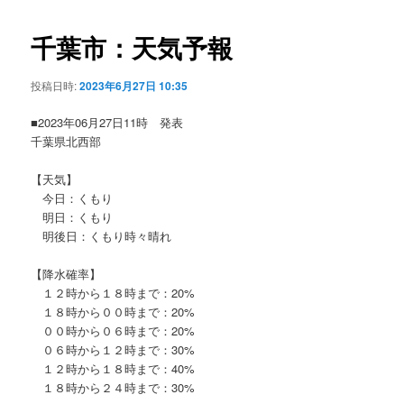
ビ
ゲ
千葉市：天気予報
ー
シ
投稿日時:
2023年6月27日 10:35
ョ
ン
■2023年06月27日11時 発表
千葉県北西部
【天気】
今日：くもり
明日：くもり
明後日：くもり時々晴れ
【降水確率】
１２時から１８時まで：20%
１８時から００時まで：20%
００時から０６時まで：20%
０６時から１２時まで：30%
１２時から１８時まで：40%
１８時から２４時まで：30%