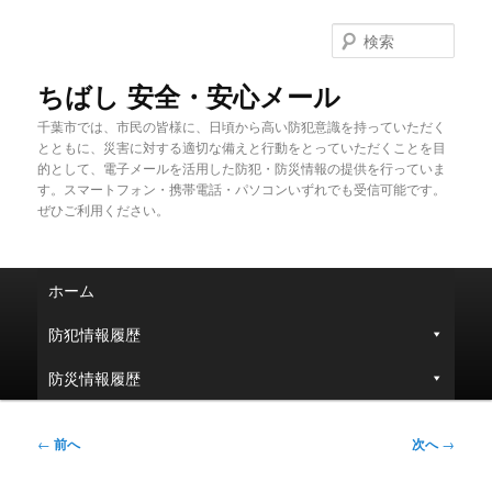
メ
イ
検
ン
索
コ
ちばし 安全・安心メール
ン
千葉市では、市民の皆様に、日頃から高い防犯意識を持っていただく
テ
とともに、災害に対する適切な備えと行動をとっていただくことを目
ン
的として、電子メールを活用した防犯・防災情報の提供を行っていま
ツ
す。スマートフォン・携帯電話・パソコンいずれでも受信可能です。
へ
ぜひご利用ください。
移
動
メ
ホーム
イ
ン
防犯情報履歴
メ
ニ
防災情報履歴
ュ
ー
投
←
前へ
次へ
→
稿
ナ