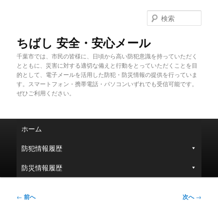
メ
イ
検
ン
索
コ
ちばし 安全・安心メール
ン
千葉市では、市民の皆様に、日頃から高い防犯意識を持っていただく
テ
とともに、災害に対する適切な備えと行動をとっていただくことを目
ン
的として、電子メールを活用した防犯・防災情報の提供を行っていま
ツ
す。スマートフォン・携帯電話・パソコンいずれでも受信可能です。
へ
ぜひご利用ください。
移
動
メ
ホーム
イ
ン
防犯情報履歴
メ
ニ
防災情報履歴
ュ
ー
投
←
前へ
次へ
→
稿
ナ