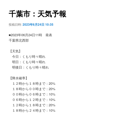
ビ
ゲ
千葉市：天気予報
ー
シ
投稿日時:
2023年6月24日 10:35
ョ
ン
■2023年06月24日11時 発表
千葉県北西部
【天気】
今日：くもり時々晴れ
明日：くもり時々晴れ
明後日：くもり時々晴れ
【降水確率】
１２時から１８時まで：20%
１８時から００時まで：20%
００時から０６時まで：10%
０６時から１２時まで：10%
１２時から１８時まで：20%
１８時から２４時まで：10%