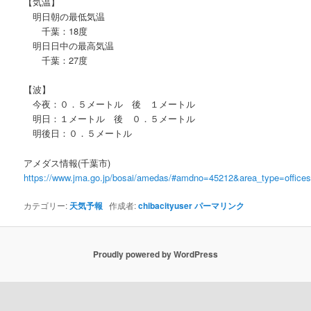
【気温】
明日朝の最低気温
千葉：18度
明日日中の最高気温
千葉：27度
【波】
今夜：０．５メートル 後 １メートル
明日：１メートル 後 ０．５メートル
明後日：０．５メートル
アメダス情報(千葉市)
https://www.jma.go.jp/bosai/amedas/#amdno=45212&area_type=offic
カテゴリー:
天気予報
作成者:
chibacityuser
パーマリンク
Proudly powered by WordPress