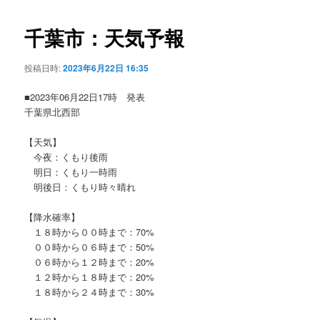
ビ
ゲ
千葉市：天気予報
ー
シ
投稿日時:
2023年6月22日 16:35
ョ
ン
■2023年06月22日17時 発表
千葉県北西部
【天気】
今夜：くもり後雨
明日：くもり一時雨
明後日：くもり時々晴れ
【降水確率】
１８時から００時まで：70%
００時から０６時まで：50%
０６時から１２時まで：20%
１２時から１８時まで：20%
１８時から２４時まで：30%