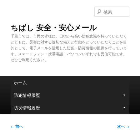
メ
イ
検
ン
索
コ
ちばし 安全・安心メール
ン
千葉市では、市民の皆様に、日頃から高い防犯意識を持っていただく
テ
とともに、災害に対する適切な備えと行動をとっていただくことを目
ン
的として、電子メールを活用した防犯・防災情報の提供を行っていま
ツ
す。スマートフォン・携帯電話・パソコンいずれでも受信可能です。
へ
ぜひご利用ください。
移
動
メ
ホーム
イ
ン
防犯情報履歴
メ
ニ
防災情報履歴
ュ
ー
投
←
前へ
次へ
→
稿
ナ