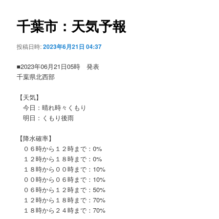
ビ
ゲ
千葉市：天気予報
ー
シ
投稿日時:
2023年6月21日 04:37
ョ
ン
■2023年06月21日05時 発表
千葉県北西部
【天気】
今日：晴れ時々くもり
明日：くもり後雨
【降水確率】
０６時から１２時まで：0%
１２時から１８時まで：0%
１８時から００時まで：10%
００時から０６時まで：10%
０６時から１２時まで：50%
１２時から１８時まで：70%
１８時から２４時まで：70%