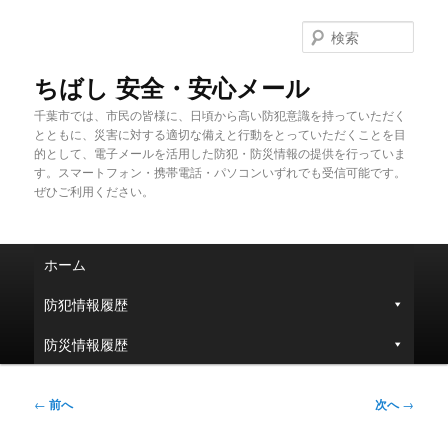
メ
イ
検
ン
索
コ
ちばし 安全・安心メール
ン
千葉市では、市民の皆様に、日頃から高い防犯意識を持っていただく
テ
とともに、災害に対する適切な備えと行動をとっていただくことを目
ン
的として、電子メールを活用した防犯・防災情報の提供を行っていま
ツ
す。スマートフォン・携帯電話・パソコンいずれでも受信可能です。
へ
ぜひご利用ください。
移
動
メ
ホーム
イ
ン
防犯情報履歴
メ
ニ
防災情報履歴
ュ
ー
投
←
前へ
次へ
→
稿
ナ