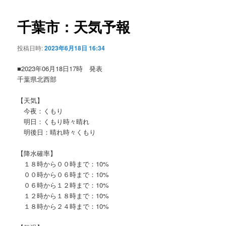
ビ
ゲ
千葉市：天気予報
ー
シ
投稿日時:
2023年6月18日 16:34
ョ
ン
■2023年06月18日17時 発表
千葉県北西部
【天気】
今夜：くもり
明日：くもり時々晴れ
明後日：晴れ時々くもり
【降水確率】
１８時から００時まで：10%
００時から０６時まで：10%
０６時から１２時まで：10%
１２時から１８時まで：10%
１８時から２４時まで：10%