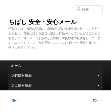
メ
イ
検
ン
索
コ
ちばし 安全・安心メール
ン
千葉市では、市民の皆様に、日頃から高い防犯意識を持っていただく
テ
とともに、災害に対する適切な備えと行動をとっていただくことを目
ン
的として、電子メールを活用した防犯・防災情報の提供を行っていま
ツ
す。スマートフォン・携帯電話・パソコンいずれでも受信可能です。
へ
ぜひご利用ください。
移
動
メ
ホーム
イ
ン
防犯情報履歴
メ
ニ
防災情報履歴
ュ
ー
投
←
前へ
次へ
→
稿
ナ