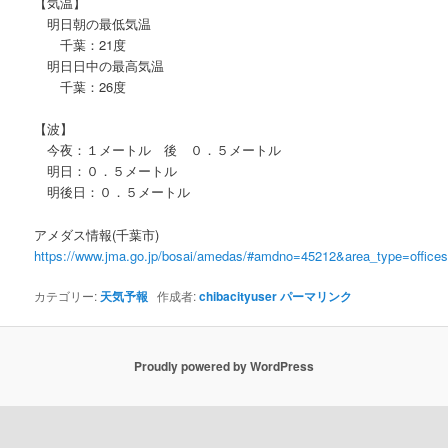
【気温】
明日朝の最低気温
千葉：21度
明日日中の最高気温
千葉：26度
【波】
今夜：１メートル 後 ０．５メートル
明日：０．５メートル
明後日：０．５メートル
アメダス情報(千葉市)
https://www.jma.go.jp/bosai/amedas/#amdno=45212&area_type=offic
カテゴリー:
天気予報
作成者:
chibacityuser
パーマリンク
Proudly powered by WordPress