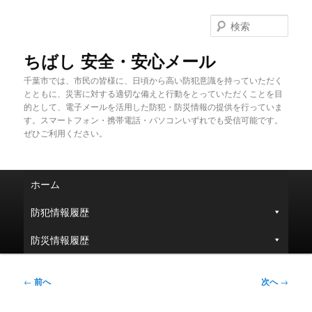
メ
イ
検
ン
索
コ
ちばし 安全・安心メール
ン
千葉市では、市民の皆様に、日頃から高い防犯意識を持っていただく
テ
とともに、災害に対する適切な備えと行動をとっていただくことを目
ン
的として、電子メールを活用した防犯・防災情報の提供を行っていま
ツ
す。スマートフォン・携帯電話・パソコンいずれでも受信可能です。
へ
ぜひご利用ください。
移
動
メ
ホーム
イ
ン
防犯情報履歴
メ
ニ
防災情報履歴
ュ
ー
投
←
前へ
次へ
→
稿
ナ