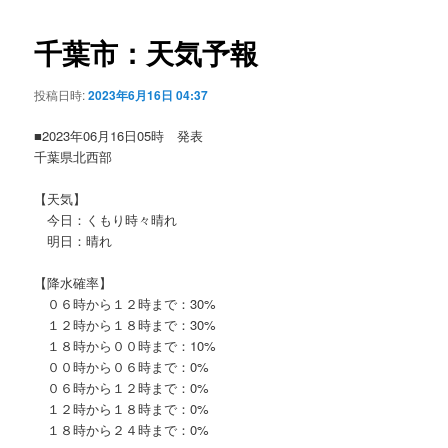
ビ
ゲ
千葉市：天気予報
ー
シ
投稿日時:
2023年6月16日 04:37
ョ
ン
■2023年06月16日05時 発表
千葉県北西部
【天気】
今日：くもり時々晴れ
明日：晴れ
【降水確率】
０６時から１２時まで：30%
１２時から１８時まで：30%
１８時から００時まで：10%
００時から０６時まで：0%
０６時から１２時まで：0%
１２時から１８時まで：0%
１８時から２４時まで：0%