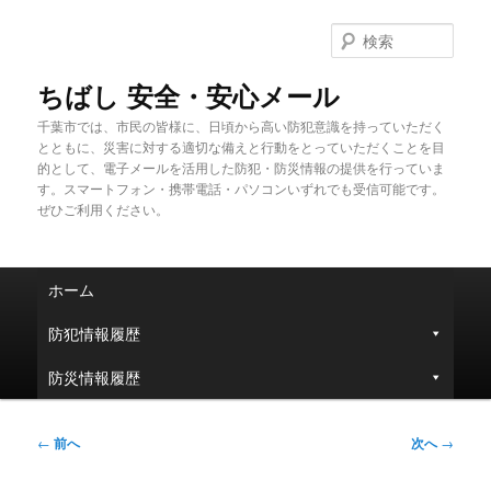
メ
イ
検
ン
索
コ
ちばし 安全・安心メール
ン
千葉市では、市民の皆様に、日頃から高い防犯意識を持っていただく
テ
とともに、災害に対する適切な備えと行動をとっていただくことを目
ン
的として、電子メールを活用した防犯・防災情報の提供を行っていま
ツ
す。スマートフォン・携帯電話・パソコンいずれでも受信可能です。
へ
ぜひご利用ください。
移
動
メ
ホーム
イ
ン
防犯情報履歴
メ
ニ
防災情報履歴
ュ
ー
投
←
前へ
次へ
→
稿
ナ