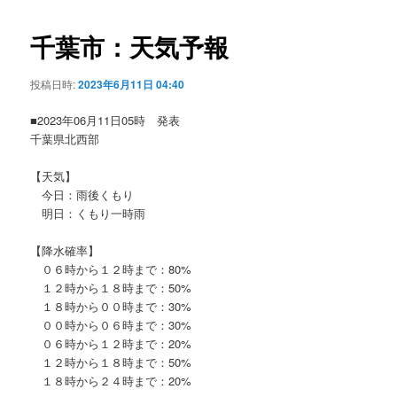
ビ
ゲ
千葉市：天気予報
ー
シ
投稿日時:
2023年6月11日 04:40
ョ
ン
■2023年06月11日05時 発表
千葉県北西部
【天気】
今日：雨後くもり
明日：くもり一時雨
【降水確率】
０６時から１２時まで：80%
１２時から１８時まで：50%
１８時から００時まで：30%
００時から０６時まで：30%
０６時から１２時まで：20%
１２時から１８時まで：50%
１８時から２４時まで：20%