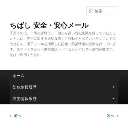
メ
イ
検
ン
索
コ
ちばし 安全・安心メール
ン
千葉市では、市民の皆様に、日頃から高い防犯意識を持っていただく
テ
とともに、災害に対する適切な備えと行動をとっていただくことを目
ン
的として、電子メールを活用した防犯・防災情報の提供を行っていま
ツ
す。スマートフォン・携帯電話・パソコンいずれでも受信可能です。
へ
ぜひご利用ください。
移
動
メ
ホーム
イ
ン
防犯情報履歴
メ
ニ
防災情報履歴
ュ
ー
投
←
前へ
次へ
→
稿
ナ