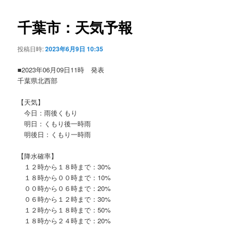
ビ
ゲ
千葉市：天気予報
ー
シ
投稿日時:
2023年6月9日 10:35
ョ
ン
■2023年06月09日11時 発表
千葉県北西部
【天気】
今日：雨後くもり
明日：くもり後一時雨
明後日：くもり一時雨
【降水確率】
１２時から１８時まで：30%
１８時から００時まで：10%
００時から０６時まで：20%
０６時から１２時まで：30%
１２時から１８時まで：50%
１８時から２４時まで：20%