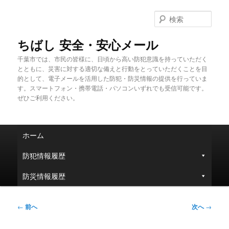
メ
イ
検
ン
索
コ
ちばし 安全・安心メール
ン
千葉市では、市民の皆様に、日頃から高い防犯意識を持っていただく
テ
とともに、災害に対する適切な備えと行動をとっていただくことを目
ン
的として、電子メールを活用した防犯・防災情報の提供を行っていま
ツ
す。スマートフォン・携帯電話・パソコンいずれでも受信可能です。
へ
ぜひご利用ください。
移
動
メ
ホーム
イ
ン
防犯情報履歴
メ
ニ
防災情報履歴
ュ
ー
投
←
前へ
次へ
→
稿
ナ