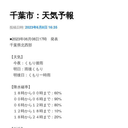
ビ
ゲ
千葉市：天気予報
ー
シ
投稿日時:
2023年6月8日 16:35
ョ
ン
■2023年06月08日17時 発表
千葉県北西部
【天気】
今夜：くもり後雨
明日：雨後くもり
明後日：くもり一時雨
【降水確率】
１８時から００時まで：60%
００時から０６時まで：90%
０６時から１２時まで：80%
１２時から１８時まで：10%
１８時から２４時まで：20%