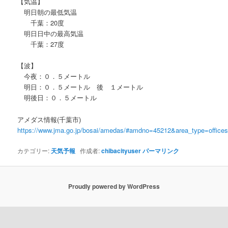
【気温】
明日朝の最低気温
千葉：20度
明日日中の最高気温
千葉：27度
【波】
今夜：０．５メートル
明日：０．５メートル 後 １メートル
明後日：０．５メートル
アメダス情報(千葉市)
https://www.jma.go.jp/bosai/amedas/#amdno=45212&area_type=offic
カテゴリー:
天気予報
作成者:
chibacityuser
パーマリンク
Proudly powered by WordPress