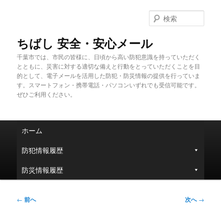
メ
イ
検
ン
索
コ
ちばし 安全・安心メール
ン
千葉市では、市民の皆様に、日頃から高い防犯意識を持っていただく
テ
とともに、災害に対する適切な備えと行動をとっていただくことを目
ン
的として、電子メールを活用した防犯・防災情報の提供を行っていま
ツ
す。スマートフォン・携帯電話・パソコンいずれでも受信可能です。
へ
ぜひご利用ください。
移
動
メ
ホーム
イ
ン
防犯情報履歴
メ
ニ
防災情報履歴
ュ
ー
投
←
前へ
次へ
→
稿
ナ