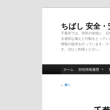
メ
イ
ン
ちばし 安全
コ
千葉市では、市民の皆様に、日
ン
る適切な備えと行動をとってい
テ
情報の提供を行っています。ス
ン
す。ぜひご利用ください。
ツ
へ
移
メ
動
ホーム
防犯情報履歴
イ
ン
投
メ
←
前へ
稿
ニ
ナ
ュ
ビ
ー
ゲ