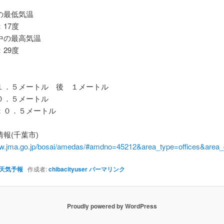
最低気温
17度
の最高気温
29度
．５メートル 後 １メートル
．５メートル
０．５メートル
報(千葉市)
ww.jma.go.jp/bosai/amedas/#amdno=45212&area_type=offices&are
天気予報
作成者:
chibacityuser
パーマリンク
Proudly powered by WordPress