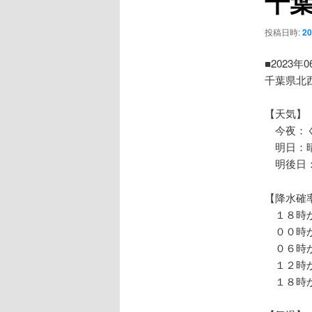
千
ー
シ
投稿日時:
2
ョ
ン
■2023年
千葉県北
【天気】
今夜：く
明日：晴
明後日：
【降水確
１８時か
００時か
０６時か
１２時か
１８時か