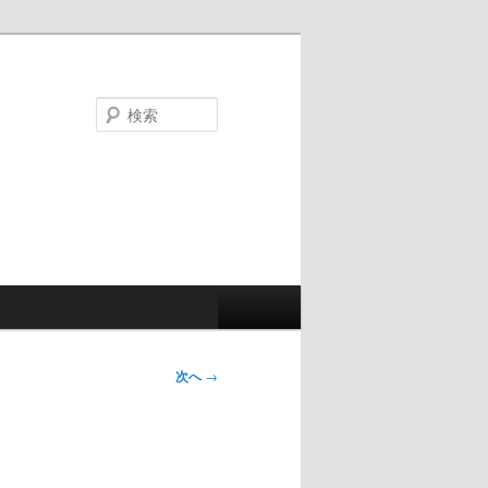
検
索
次へ
→