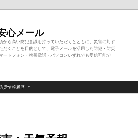
・安心メール
頃から高い防犯意識を持っていただくとともに、災害に対す
ただくことを目的として、電子メールを活用した防犯・防災
マートフォン・携帯電話・パソコンいずれでも受信可能で
防災情報履歴