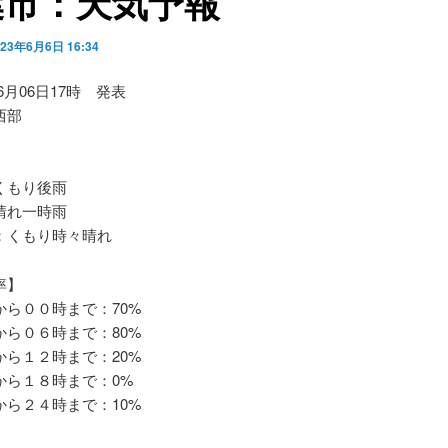
葉市：天気予報
023年6月6日 16:34
06月06日17時 発表
西部
もり後雨
れ一時雨
くもり時々晴れ
率】
ら００時まで：70%
ら０６時まで：80%
ら１２時まで：20%
ら１８時まで：0%
ら２４時まで：10%