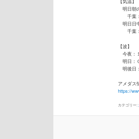
【気温】
明日朝の
千葉：
明日日中
千葉：
【波】
今夜：１
明日：０
明後日：
アメダス情
https://w
カテゴリー: