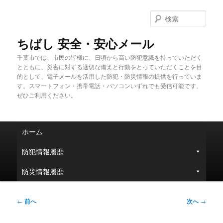
メ
イ
検
ン
索
コ
ちばし 安全・安心メール
ン
千葉市では、市民の皆様に、日頃から高い防犯意識を持っていただく
テ
とともに、災害に対する適切な備えと行動をとっていただくことを目
ン
的として、電子メールを活用した防犯・防災情報の提供を行っていま
ツ
す。スマートフォン・携帯電話・パソコンいずれでも受信可能です。
へ
ぜひご利用ください。
移
動
メ
ホーム
イ
ン
防犯情報履歴
メ
ニ
防災情報履歴
ュ
ー
投
←
前へ
次へ
→
稿
ナ