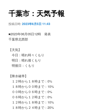
ビ
ゲ
千葉市：天気予報
ー
シ
投稿日時:
2023年6月5日 11:43
ョ
ン
■2023年06月05日12時 発表
千葉県北西部
【天気】
今日：晴れ時々くもり
明日：晴れ後くもり
明後日：くもり
【降水確率】
１２時から１８時まで：0%
１８時から００時まで：10%
００時から０６時まで：0%
０６時から１２時まで：0%
１２時から１８時まで：10%
１８時から２４時まで：20%