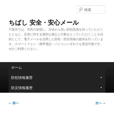
メ
イ
検
ン
索
コ
ちばし 安全・安心メール
ン
千葉市では、市民の皆様に、日頃から高い防犯意識を持っていただく
テ
とともに、災害に対する適切な備えと行動をとっていただくことを目
ン
的として、電子メールを活用した防犯・防災情報の提供を行っていま
ツ
す。スマートフォン・携帯電話・パソコンいずれでも受信可能です。
へ
ぜひご利用ください。
移
動
メ
ホーム
イ
ン
防犯情報履歴
メ
ニ
防災情報履歴
ュ
ー
投
←
前へ
次へ
→
稿
ナ