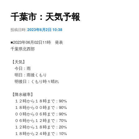
ビ
ゲ
千葉市：天気予報
ー
シ
投稿日時:
2023年6月2日 10:38
ョ
ン
■2023年06月02日11時 発表
千葉県北西部
【天気】
今日：雨
明日：雨後くもり
明後日：くもり時々晴れ
【降水確率】
１２時から１８時まで：90%
１８時から００時まで：90%
００時から０６時まで：90%
０６時から１２時まで：70%
１２時から１８時まで：20%
１８時から２４時まで：10%