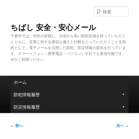
メ
イ
検
ン
索
コ
ちばし 安全・安心メール
ン
千葉市では、市民の皆様に、日頃から高い防犯意識を持っていただく
テ
とともに、災害に対する適切な備えと行動をとっていただくことを目
ン
的として、電子メールを活用した防犯・防災情報の提供を行っていま
ツ
す。スマートフォン・携帯電話・パソコンいずれでも受信可能です。
へ
ぜひご利用ください。
移
動
メ
ホーム
イ
ン
防犯情報履歴
メ
ニ
防災情報履歴
ュ
ー
投
←
前へ
次へ
→
稿
ナ