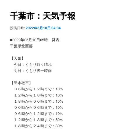
ビ
ゲ
千葉市：天気予報
ー
シ
投稿日時:
2022年5月10日 04:34
ョ
ン
■2022年05月10日05時 発表
千葉県北西部
【天気】
今日：くもり時々晴れ
明日：くもり後一時雨
【降水確率】
０６時から１２時まで：10%
１２時から１８時まで：10%
１８時から００時まで：10%
００時から０６時まで：10%
０６時から１２時まで：10%
１２時から１８時まで：50%
１８時から２４時まで：30%