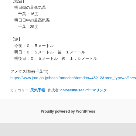
【気温】
明日朝の最低気温
千葉：16度
明日日中の最高気温
千葉：25度
【波】
今夜：０．５メートル
明日：０．５メートル 後 １メートル
明後日：０．５メートル 後 １．５メートル
アメダス情報(千葉市)
https://www.jma.go.jp/bosai/amedas/#amdno=45212&area_type=offic
カテゴリー:
天気予報
作成者:
chibacityuser
パーマリンク
Proudly powered by WordPress