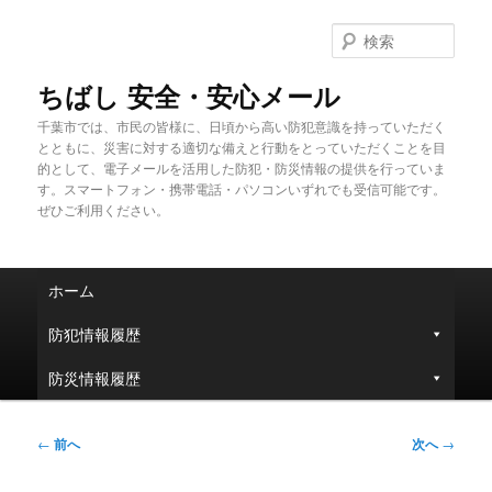
メ
イ
検
ン
索
コ
ちばし 安全・安心メール
ン
千葉市では、市民の皆様に、日頃から高い防犯意識を持っていただく
テ
とともに、災害に対する適切な備えと行動をとっていただくことを目
ン
的として、電子メールを活用した防犯・防災情報の提供を行っていま
ツ
す。スマートフォン・携帯電話・パソコンいずれでも受信可能です。
へ
ぜひご利用ください。
移
動
メ
ホーム
イ
ン
防犯情報履歴
メ
ニ
防災情報履歴
ュ
ー
投
←
前へ
次へ
→
稿
ナ