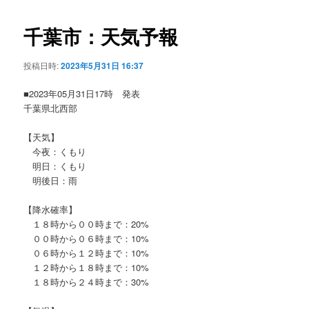
ビ
ゲ
千葉市：天気予報
ー
シ
投稿日時:
2023年5月31日 16:37
ョ
ン
■2023年05月31日17時 発表
千葉県北西部
【天気】
今夜：くもり
明日：くもり
明後日：雨
【降水確率】
１８時から００時まで：20%
００時から０６時まで：10%
０６時から１２時まで：10%
１２時から１８時まで：10%
１８時から２４時まで：30%