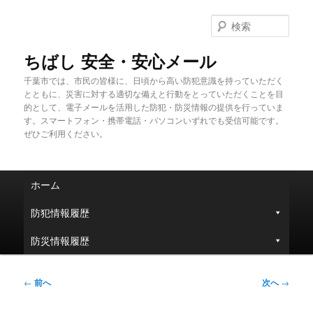
メ
イ
検
ン
索
コ
ちばし 安全・安心メール
ン
千葉市では、市民の皆様に、日頃から高い防犯意識を持っていただく
テ
とともに、災害に対する適切な備えと行動をとっていただくことを目
ン
的として、電子メールを活用した防犯・防災情報の提供を行っていま
ツ
す。スマートフォン・携帯電話・パソコンいずれでも受信可能です。
へ
ぜひご利用ください。
移
動
メ
ホーム
イ
ン
防犯情報履歴
メ
ニ
防災情報履歴
ュ
ー
投
←
前へ
次へ
→
稿
ナ