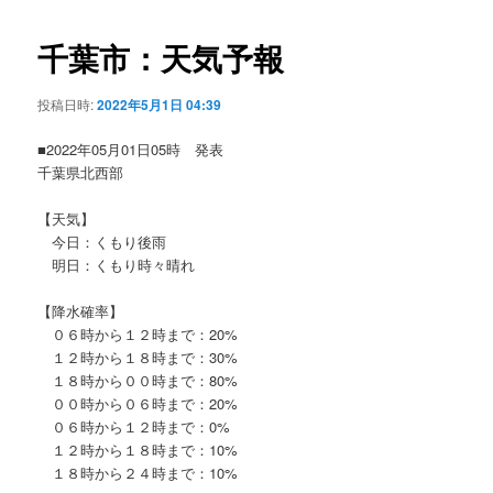
ビ
ゲ
千葉市：天気予報
ー
シ
投稿日時:
2022年5月1日 04:39
ョ
ン
■2022年05月01日05時 発表
千葉県北西部
【天気】
今日：くもり後雨
明日：くもり時々晴れ
【降水確率】
０６時から１２時まで：20%
１２時から１８時まで：30%
１８時から００時まで：80%
００時から０６時まで：20%
０６時から１２時まで：0%
１２時から１８時まで：10%
１８時から２４時まで：10%