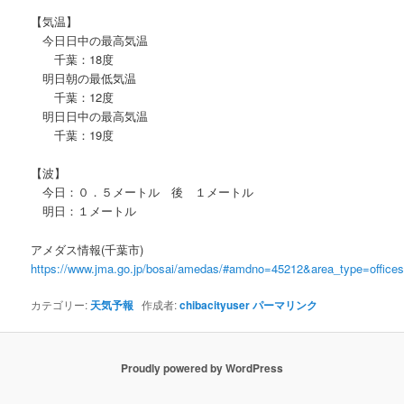
【気温】
今日日中の最高気温
千葉：18度
明日朝の最低気温
千葉：12度
明日日中の最高気温
千葉：19度
【波】
今日：０．５メートル 後 １メートル
明日：１メートル
アメダス情報(千葉市)
https://www.jma.go.jp/bosai/amedas/#amdno=45212&area_type=offic
カテゴリー:
天気予報
作成者:
chibacityuser
パーマリンク
Proudly powered by WordPress