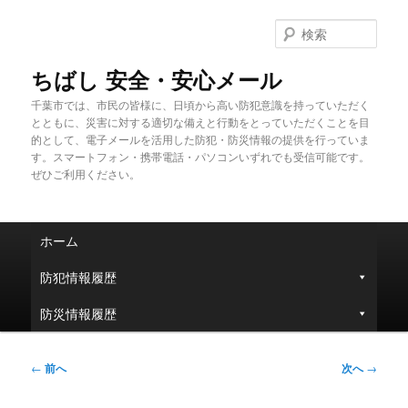
メ
イ
検
ン
索
コ
ちばし 安全・安心メール
ン
千葉市では、市民の皆様に、日頃から高い防犯意識を持っていただく
テ
とともに、災害に対する適切な備えと行動をとっていただくことを目
ン
的として、電子メールを活用した防犯・防災情報の提供を行っていま
ツ
す。スマートフォン・携帯電話・パソコンいずれでも受信可能です。
へ
ぜひご利用ください。
移
動
メ
ホーム
イ
ン
防犯情報履歴
メ
ニ
防災情報履歴
ュ
ー
投
←
前へ
次へ
→
稿
ナ