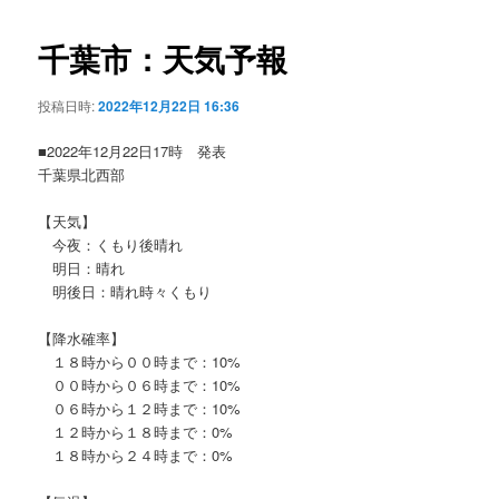
ビ
ゲ
千葉市：天気予報
ー
シ
投稿日時:
2022年12月22日 16:36
ョ
ン
■2022年12月22日17時 発表
千葉県北西部
【天気】
今夜：くもり後晴れ
明日：晴れ
明後日：晴れ時々くもり
【降水確率】
１８時から００時まで：10%
００時から０６時まで：10%
０６時から１２時まで：10%
１２時から１８時まで：0%
１８時から２４時まで：0%