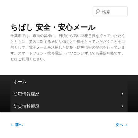
メ
イ
検
ン
索
コ
ちばし 安全・安心メール
ン
千葉市では、市民の皆様に、日頃から高い防犯意識を持っていただく
テ
とともに、災害に対する適切な備えと行動をとっていただくことを目
ン
的として、電子メールを活用した防犯・防災情報の提供を行っていま
ツ
す。スマートフォン・携帯電話・パソコンいずれでも受信可能です。
へ
ぜひご利用ください。
移
動
メ
ホーム
イ
ン
防犯情報履歴
メ
ニ
防災情報履歴
ュ
ー
投
←
前へ
次へ
→
稿
ナ