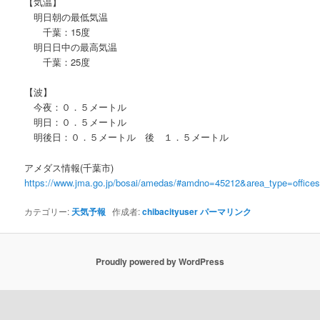
【気温】
明日朝の最低気温
千葉：15度
明日日中の最高気温
千葉：25度
【波】
今夜：０．５メートル
明日：０．５メートル
明後日：０．５メートル 後 １．５メートル
アメダス情報(千葉市)
https://www.jma.go.jp/bosai/amedas/#amdno=45212&area_type=offic
カテゴリー:
天気予報
作成者:
chibacityuser
パーマリンク
Proudly powered by WordPress