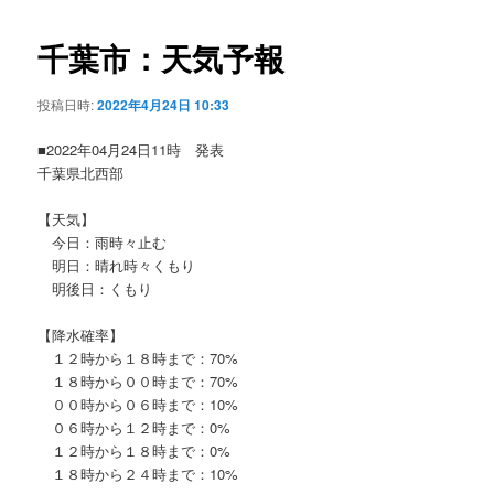
ビ
ゲ
千葉市：天気予報
ー
シ
投稿日時:
2022年4月24日 10:33
ョ
ン
■2022年04月24日11時 発表
千葉県北西部
【天気】
今日：雨時々止む
明日：晴れ時々くもり
明後日：くもり
【降水確率】
１２時から１８時まで：70%
１８時から００時まで：70%
００時から０６時まで：10%
０６時から１２時まで：0%
１２時から１８時まで：0%
１８時から２４時まで：10%