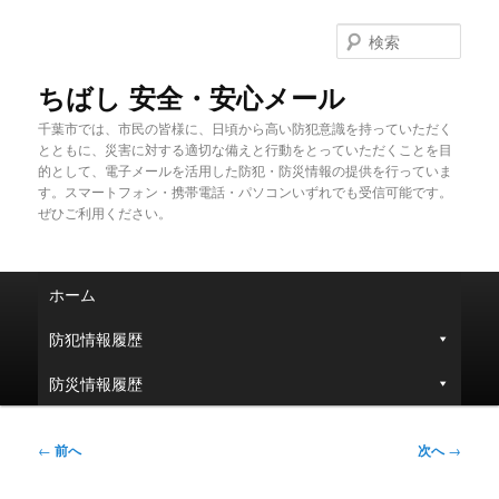
メ
イ
検
ン
索
コ
ちばし 安全・安心メール
ン
千葉市では、市民の皆様に、日頃から高い防犯意識を持っていただく
テ
とともに、災害に対する適切な備えと行動をとっていただくことを目
ン
的として、電子メールを活用した防犯・防災情報の提供を行っていま
ツ
す。スマートフォン・携帯電話・パソコンいずれでも受信可能です。
へ
ぜひご利用ください。
移
動
メ
ホーム
イ
ン
防犯情報履歴
メ
ニ
防災情報履歴
ュ
ー
投
←
前へ
次へ
→
稿
ナ