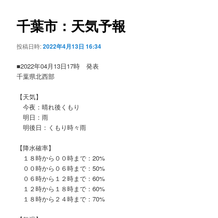
ビ
ゲ
千葉市：天気予報
ー
シ
投稿日時:
2022年4月13日 16:34
ョ
ン
■2022年04月13日17時 発表
千葉県北西部
【天気】
今夜：晴れ後くもり
明日：雨
明後日：くもり時々雨
【降水確率】
１８時から００時まで：20%
００時から０６時まで：50%
０６時から１２時まで：60%
１２時から１８時まで：60%
１８時から２４時まで：70%