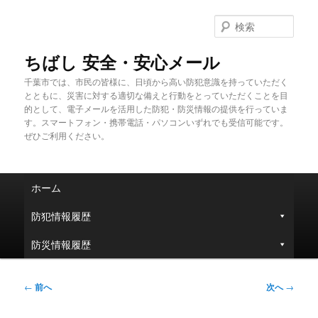
メ
イ
検
ン
索
コ
ちばし 安全・安心メール
ン
千葉市では、市民の皆様に、日頃から高い防犯意識を持っていただく
テ
とともに、災害に対する適切な備えと行動をとっていただくことを目
ン
的として、電子メールを活用した防犯・防災情報の提供を行っていま
ツ
す。スマートフォン・携帯電話・パソコンいずれでも受信可能です。
へ
ぜひご利用ください。
移
動
メ
ホーム
イ
ン
防犯情報履歴
メ
ニ
防災情報履歴
ュ
ー
投
←
前へ
次へ
→
稿
ナ