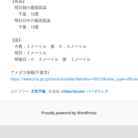
【気温】
明日朝の最低気温
千葉：12度
明日日中の最高気温
千葉：13度
【波】
今夜：１メートル 後 ０．５メートル
明日：１メートル
明後日：０．５メートル 後 １メートル
アメダス情報(千葉市)
https://www.jma.go.jp/bosai/amedas/#amdno=45212&area_type=offic
カテゴリー:
天気予報
作成者:
chibacityuser
パーマリンク
Proudly powered by WordPress