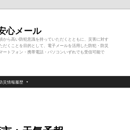
・安心メール
頃から高い防犯意識を持っていただくとともに、災害に対す
ただくことを目的として、電子メールを活用した防犯・防災
マートフォン・携帯電話・パソコンいずれでも受信可能で
防災情報履歴