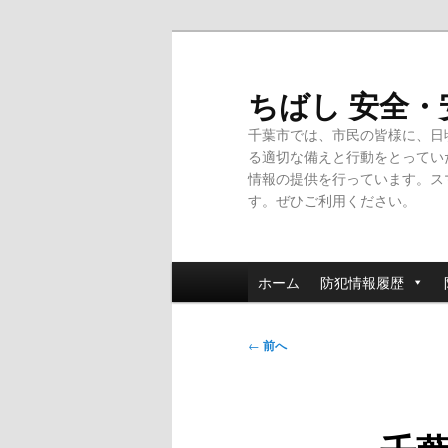
メ
イ
ン
ちばし 安全
コ
千葉市では、市民の皆様に、日
ン
る適切な備えと行動をとってい
テ
情報の提供を行っています。ス
ン
す。ぜひご利用ください。
ツ
へ
移
メ
動
ホーム
防犯情報履歴
イ
ン
投
メ
←
前へ
稿
ニ
ナ
ュ
ビ
ー
ゲ