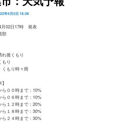
葉市：天気予報
022年4月2日 16:36
04月02日17時 発表
西部
れ後くもり
くもり
くもり時々雨
率】
ら００時まで：10%
ら０６時まで：10%
ら１２時まで：20%
ら１８時まで：30%
ら２４時まで：30%