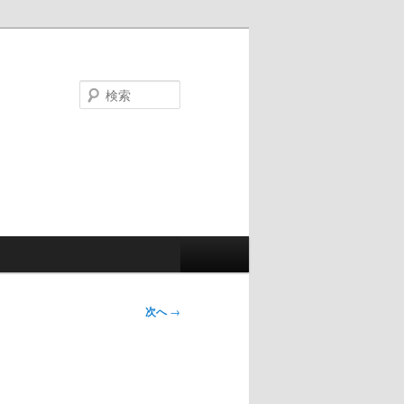
検
索
次へ
→