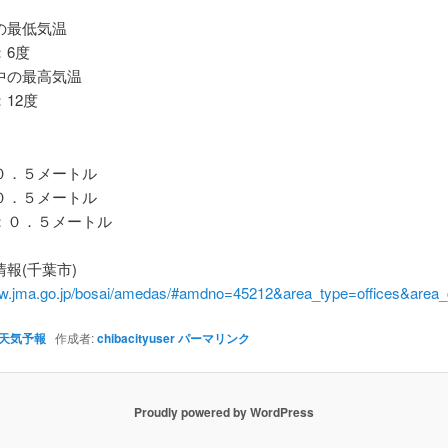
最低気温
6度
の最高気温
12度
．５メートル
．５メートル
０．５メートル
報(千葉市)
ww.jma.go.jp/bosai/amedas/#amdno=45212&area_type=offices&are
天気予報
作成者:
chibacityuser
パーマリンク
Proudly powered by WordPress