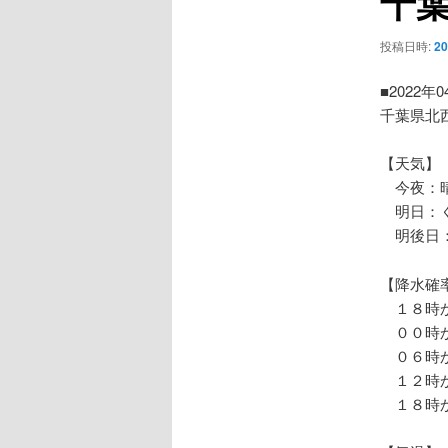
千
ー
シ
投稿日時:
2
ョ
ン
■2022年
千葉県北
【天気】
今夜：晴
明日：
明後日：
【降水確
１８時か
００時か
０６時か
１２時か
１８時か