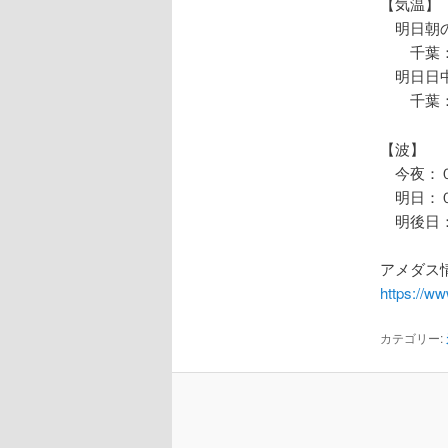
【気温】
明日朝の
千葉：
明日日中
千葉：
【波】
今夜：０
明日：０
明後日：
アメダス情
https://w
カテゴリー: