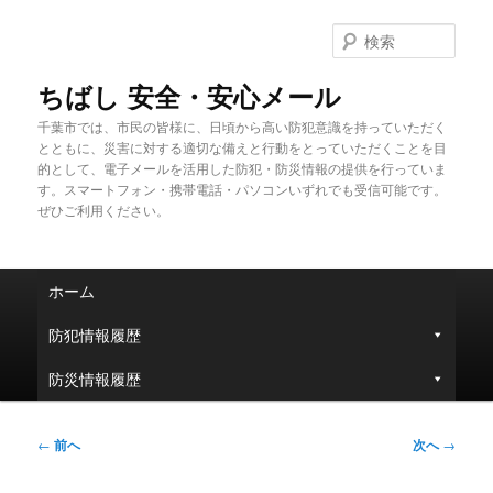
メ
イ
検
ン
索
コ
ちばし 安全・安心メール
ン
千葉市では、市民の皆様に、日頃から高い防犯意識を持っていただく
テ
とともに、災害に対する適切な備えと行動をとっていただくことを目
ン
的として、電子メールを活用した防犯・防災情報の提供を行っていま
ツ
す。スマートフォン・携帯電話・パソコンいずれでも受信可能です。
へ
ぜひご利用ください。
移
動
メ
ホーム
イ
ン
防犯情報履歴
メ
ニ
防災情報履歴
ュ
ー
投
←
前へ
次へ
→
稿
ナ