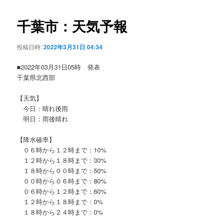
ビ
ゲ
千葉市：天気予報
ー
シ
投稿日時:
2022年3月31日 04:34
ョ
ン
■2022年03月31日05時 発表
千葉県北西部
【天気】
今日：晴れ後雨
明日：雨後晴れ
【降水確率】
０６時から１２時まで：10%
１２時から１８時まで：30%
１８時から００時まで：50%
００時から０６時まで：80%
０６時から１２時まで：60%
１２時から１８時まで：0%
１８時から２４時まで：0%