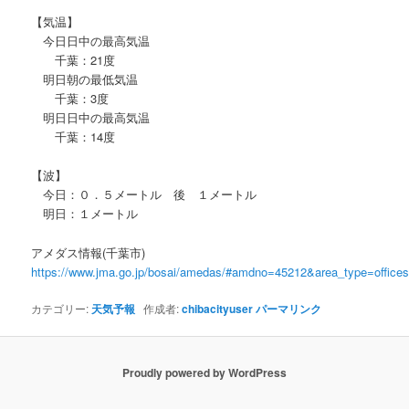
【気温】
今日日中の最高気温
千葉：21度
明日朝の最低気温
千葉：3度
明日日中の最高気温
千葉：14度
【波】
今日：０．５メートル 後 １メートル
明日：１メートル
アメダス情報(千葉市)
https://www.jma.go.jp/bosai/amedas/#amdno=45212&area_type=offic
カテゴリー:
天気予報
作成者:
chibacityuser
パーマリンク
Proudly powered by WordPress