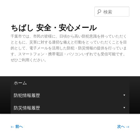
メ
イ
検
ン
索
コ
ちばし 安全・安心メール
ン
千葉市では、市民の皆様に、日頃から高い防犯意識を持っていただく
テ
とともに、災害に対する適切な備えと行動をとっていただくことを目
ン
的として、電子メールを活用した防犯・防災情報の提供を行っていま
ツ
す。スマートフォン・携帯電話・パソコンいずれでも受信可能です。
へ
ぜひご利用ください。
移
動
メ
ホーム
イ
ン
防犯情報履歴
メ
ニ
防災情報履歴
ュ
ー
投
←
前へ
次へ
→
稿
ナ