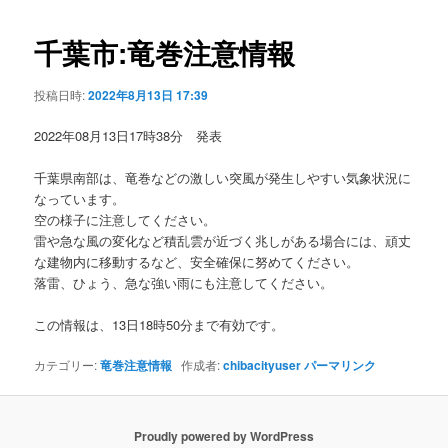
ビ
ゲ
千葉市:竜巻注意情報
ー
シ
投稿日時:
2022年8月13日 17:39
ョ
ン
2022年08月13日17時38分 発表
千葉県南部は、竜巻などの激しい突風が発生しやすい気象状況に
なっています。
空の様子に注意してください。
雷や急な風の変化など積乱雲が近づく兆しがある場合には、頑丈
な建物内に移動するなど、安全確保に努めてください。
落雷、ひょう、急な強い雨にも注意してください。
この情報は、13日18時50分まで有効です。
カテゴリー:
竜巻注意情報
作成者:
chibacityuser
パーマリンク
Proudly powered by WordPress